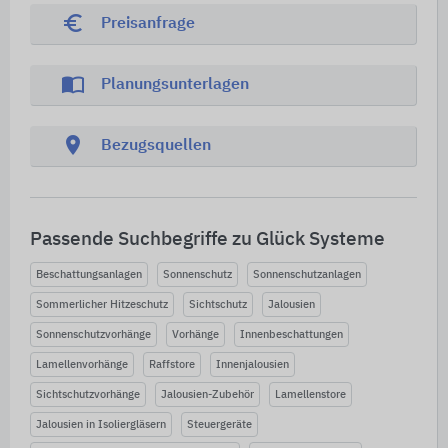
euro_symbol
Preisanfrage
import_contacts
Planungsunterlagen
location_on
Bezugsquellen
Passende Suchbegriffe zu Glück Systeme
Beschattungsanlagen
Sonnenschutz
Sonnenschutzanlagen
Sommerlicher Hitzeschutz
Sichtschutz
Jalousien
Sonnenschutzvorhänge
Vorhänge
Innenbeschattungen
Lamellenvorhänge
Raffstore
Innenjalousien
Sichtschutzvorhänge
Jalousien-Zubehör
Lamellenstore
Jalousien in Isoliergläsern
Steuergeräte