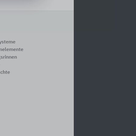
systeme
melemente
srinnen
e
ächte