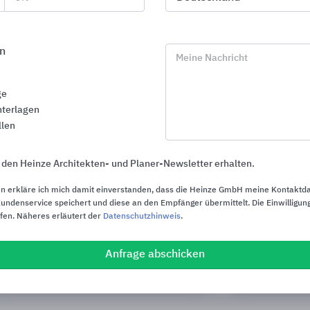
n
Meine Nachricht
ge
terlagen
llen
 den Heinze Architekten- und Planer-Newsletter erhalten.
n erkläre ich mich damit einverstanden, dass die Heinze GmbH meine Kontaktd
ndenservice speichert und diese an den Empfänger übermittelt. Die Einwilligung
ufen. Näheres erläutert der
Datenschutzhinweis
.
Möbel- und Innenausbau
Produkte fü
Anfrage abschicken
Pfleiderer Deutschland
Saint-Gobain W