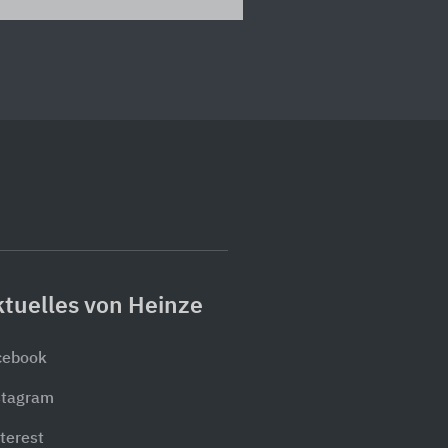
tuelles von Heinze
cebook
stagram
terest