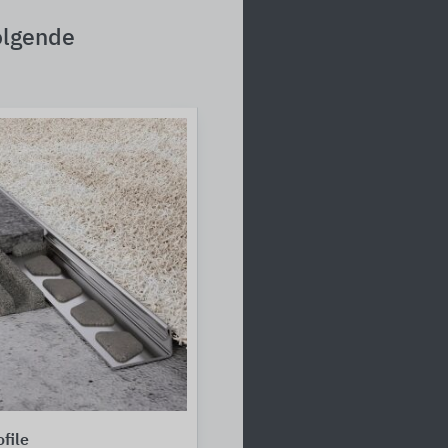
olgende
file