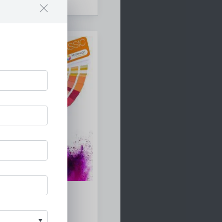
 Schlüter-Systems
ms