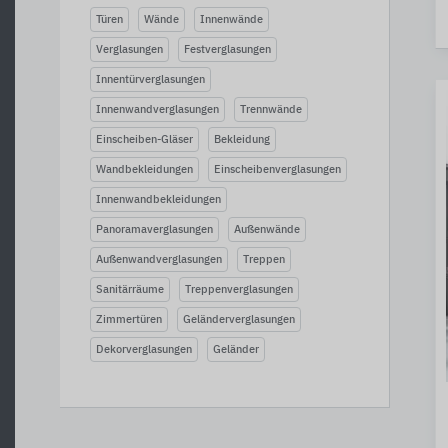
Türen
Wände
Innenwände
Verglasungen
Festverglasungen
Innentürverglasungen
Innenwandverglasungen
Trennwände
Einscheiben-Gläser
Bekleidung
Wandbekleidungen
Einscheibenverglasungen
Innenwandbekleidungen
Panoramaverglasungen
Außenwände
Außenwandverglasungen
Treppen
Sanitärräume
Treppenverglasungen
Zimmertüren
Geländerverglasungen
Dekorverglasungen
Geländer