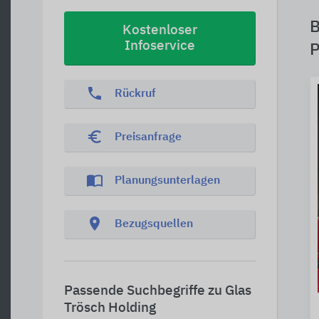
B
Kostenloser
Infoservice
P
phone
Rückruf
euro_symbol
Preisanfrage
import_contacts
Planungsunterlagen
location_on
Bezugsquellen
Passende Suchbegriffe zu Glas
Trösch Holding