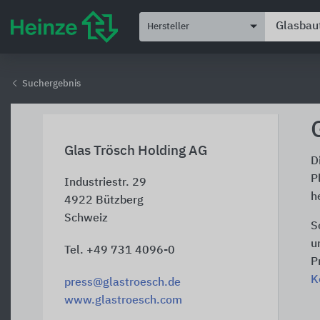
Hersteller
Suchergebnis
Glas Trösch Holding AG
D
P
Industriestr. 29
h
4922
Bützberg
Schweiz
S
u
Tel. +49 731 4096-0
P
K
press@glastroesch.de
www.glastroesch.com