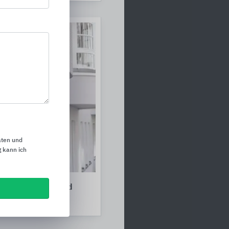
aten und
 kann ich
r Fassade und Wand
eber