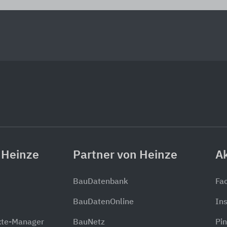
 Heinze
Partner von Heinze
Ak
BauDatenbank
Fa
BauDatenOnline
In
xte-Manager
BauNetz
Pin