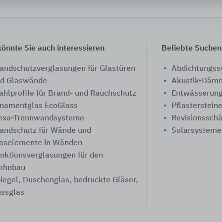
önnte Sie auch interessieren
Beliebte Suchen
andschutzverglasungen für Glastüren
Abdichtungs
d Glaswände
Akustik-Däm
ahlprofile für Brand- und Rauchschutz
Entwässerung
namentglas EcoGlass
Pflasterstein
exa-Trennwandsysteme
Revisionssch
andschutz für Wände und
Solarsysteme
aselemente in Wänden
nktionsverglasungen für den
ohnbau
iegel, Duschenglas, bedruckte Gläser,
ssglas