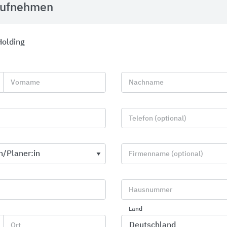
Blanke Systems
aufnehmen
Holding
Vorname
Nachname
Telefon (optional)
Firmenname (optional)
Hausnummer
Entwässerungsrinnen
MyDesign by
Land
BIRCO
Schlüter-Syste
Ort