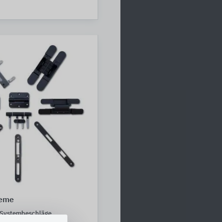
teme
s Systembeschläge