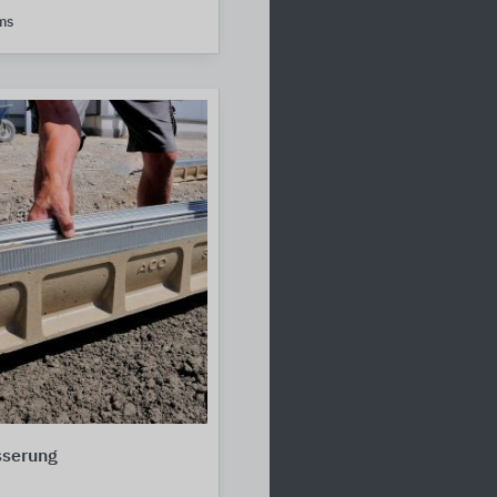
ms
sserung