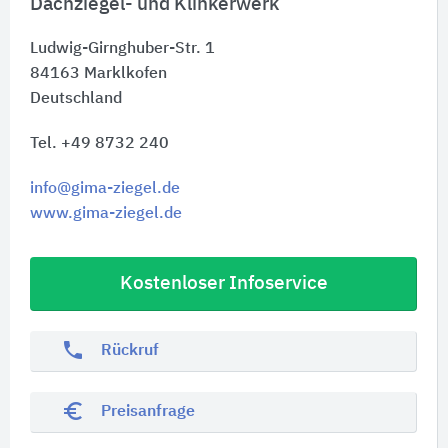
Dachziegel- und Klinkerwerk
Ludwig-Girnghuber-Str. 1
84163
Marklkofen
Deutschland
Tel. +49 8732 240
info@gima-ziegel.de
www.gima-ziegel.de
Kostenloser Infoservice
phone
Rückruf
euro_symbol
Preisanfrage