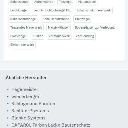
Schallschutz
Außenwände
Tonziegel
Mauersteine
Leichtziegel
Leicht-Hochlochziegel Hlz
Schallschutzmauerwerk
Schallschutzziegel
Schallschutzsteine
Planziegel
Tragendes Mauerwerk
Massiv-Häuser
Bodenplatten zur Verlegung
Blockziegel
Klinker
Vormauerwerk
Verblendung
Sichtmauerwerk
Ähnliche Hersteller
Hagemeister
wienerberger
Schlagmann Poroton
Schlüter-Systems
Blanke Systems
CAPAROL Farben Lacke Bautenschutz