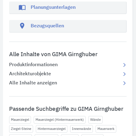
import_contacts
Planungsunterlagen
location_on
Bezugsquellen
Alle Inhalte von GIMA Girnghuber
Produktinformationen
Architekturobjekte
Alle Inhalte anzeigen
Passende Suchbegriffe zu GIMA Girnghuber
Mauerziegel
Mauerziegel (Hintermauerwerk)
Wände
Ziegel-Steine
Hintermauerziegel
Innenwände
Mauerwerk