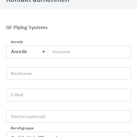
GF Piping Systems
Sanitärarmaturen für Wasch- und Duschanlagen
Anrede
KWC Aquarotter
Vorname
Nachname
E-Mail
Telefon (optional)
Berufsgruppe