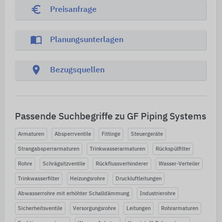
euro_symbol
Preisanfrage
import_contacts
Planungsunterlagen
location_on
Bezugsquellen
Passende Suchbegriffe zu GF Piping Systems
Armaturen
Absperrventile
Fittinge
Steuergeräte
Strangabsperrarmaturen
Trinkwasserarmaturen
Rückspülfilter
Rohre
Schrägsitzventile
Rückflussverhinderer
Wasser-Verteiler
Trinkwasserfilter
Heizungsrohre
Druckluftleitungen
Abwasserrohre mit erhöhter Schalldämmung
Industrierohre
Sicherheitsventile
Versorgungsrohre
Leitungen
Rohrarmaturen