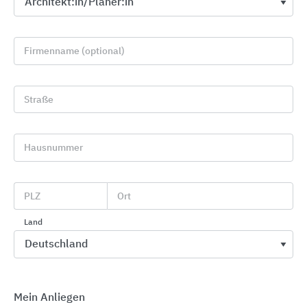
Firmenname (optional)
Straße
Komponenten für die Fernwärmenutzung
Hausnummer
DanfossClimate Solutions
PLZ
Ort
Land
Mein Anliegen