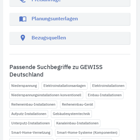
Preisanfrage
import_contacts
Planungsunterlagen
location_on
Bezugsquellen
Passende Suchbegriffe zu GEWISS
Deutschland
Niederspannung
Elektroinstallationsanlagen
Elektroinstallationen
Niederspannungsinstallationen konventionell
Einbau-Installationen
Reiheneinbau-Installationen
Reiheneinbau-Gerät
Aufputz-Installationen
Gebäudesystemtechnik
Unterputz-Installationen
Kanaleinbau-Installationen
Smart-Home-Vernetzung
Smart-Home-Systeme (Komponenten)