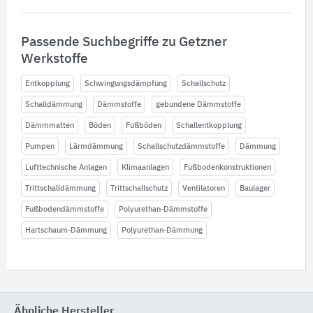
Passende Suchbegriffe zu Getzner
Werkstoffe
Entkopplung
Schwingungsdämpfung
Schallschutz
Schalldämmung
Dämmstoffe
gebundene Dämmstoffe
Dämmmatten
Böden
Fußböden
Schallentkopplung
Pumpen
Lärmdämmung
Schallschutzdämmstoffe
Dämmung
Lufttechnische Anlagen
Klimaanlagen
Fußbodenkonstruktionen
Trittschalldämmung
Trittschallschutz
Ventilatoren
Baulager
Fußbodendämmstoffe
Polyurethan-Dämmstoffe
Hartschaum-Dämmung
Polyurethan-Dämmung
Ähnliche Hersteller