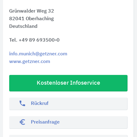
Grünwalder Weg 32
82041
Oberhaching
Deutschland
Tel. +49 89 693500-0
info.munich@getzner.com
www.getzner.com
Kostenloser Infoservice
phone
Rückruf
euro_symbol
Preisanfrage