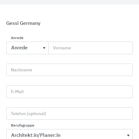
Gessi Germany
Anrede
Vorname
GROHE Wassersysteme, Küchenarmaturen,
Spülbecken
Nachname
GROHE
E-Mail
Telefon (optional)
Berufsgruppe