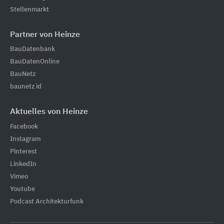
Stellenmarkt
Partner von Heinze
BauDatenbank
BauDatenOnline
BauNetz
baunetz id
Aktuelles von Heinze
Facebook
Instagram
Pinterest
LinkedIn
Vimeo
Youtube
Podcast Architekturfunk