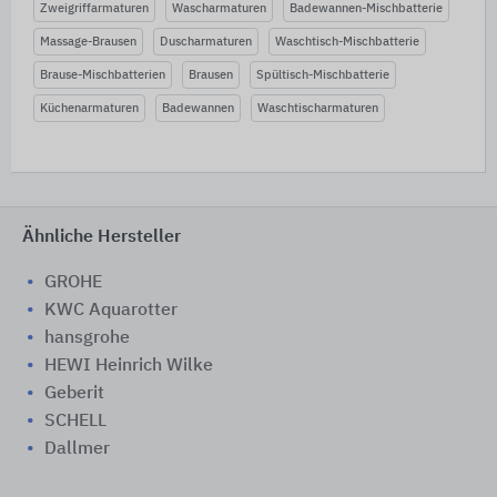
Zweigriffarmaturen
Wascharmaturen
Badewannen-Mischbatterie
Massage-Brausen
Duscharmaturen
Waschtisch-Mischbatterie
Brause-Mischbatterien
Brausen
Spültisch-Mischbatterie
Küchenarmaturen
Badewannen
Waschtischarmaturen
Ähnliche Hersteller
GROHE
KWC Aquarotter
hansgrohe
HEWI Heinrich Wilke
Geberit
SCHELL
Dallmer