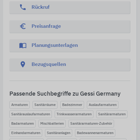
phone
Rückruf
euro_symbol
Preisanfrage
import_contacts
Planungsunterlagen
location_on
Bezugsquellen
Passende Suchbegriffe zu Gessi Germany
Armaturen
Sanitärräume
Badezimmer
Auslaufarmaturen
Sanitärauslaufarmaturen
Trinkwasserarmaturen
Sanitärarmaturen
Badarmaturen
Mischbatterien
Sanitärarmaturen-Zubehör
Einhandarmaturen
Sanitäranlagen
Badewannenarmaturen