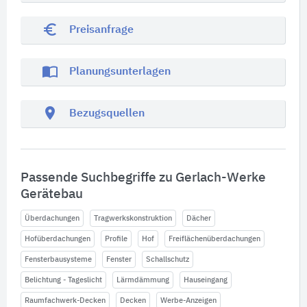
euro_symbol
Preisanfrage
import_contacts
Planungsunterlagen
location_on
Bezugsquellen
Passende Suchbegriffe zu Gerlach-Werke
Gerätebau
Überdachungen
Tragwerkskonstruktion
Dächer
Hofüberdachungen
Profile
Hof
Freiflächenüberdachungen
Fensterbausysteme
Fenster
Schallschutz
Belichtung - Tageslicht
Lärmdämmung
Hauseingang
Raumfachwerk-Decken
Decken
Werbe-Anzeigen