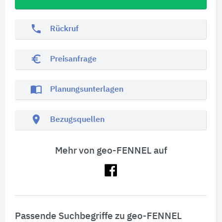
phone
Rückruf
euro_symbol
Preisanfrage
import_contacts
Planungsunterlagen
location_on
Bezugsquellen
Mehr von geo-FENNEL auf
Passende Suchbegriffe zu geo-FENNEL