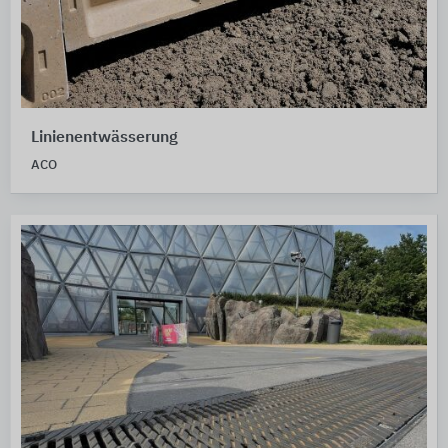
Linienentwässerung
ACO