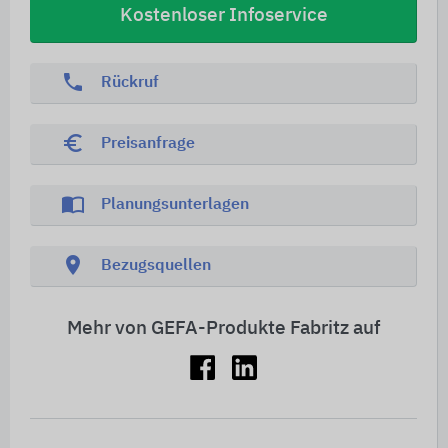
Kostenloser Infoservice
phone
Rückruf
euro_symbol
Preisanfrage
import_contacts
Planungsunterlagen
location_on
Bezugsquellen
Mehr von GEFA-Produkte Fabritz auf