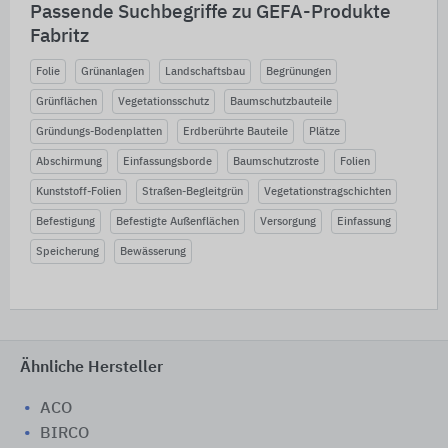
Passende Suchbegriffe zu GEFA-Produkte
Fabritz
Folie
Grünanlagen
Landschaftsbau
Begrünungen
Grünflächen
Vegetationsschutz
Baumschutzbauteile
Gründungs-Bodenplatten
Erdberührte Bauteile
Plätze
Abschirmung
Einfassungsborde
Baumschutzroste
Folien
Kunststoff-Folien
Straßen-Begleitgrün
Vegetationstragschichten
Befestigung
Befestigte Außenflächen
Versorgung
Einfassung
Speicherung
Bewässerung
Ähnliche Hersteller
ACO
BIRCO