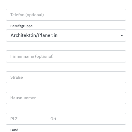
Telefon (optional)
Berufsgruppe
Firmenname (optional)
Vielfältige Flächengestaltung mit
wiederverwendbaren Pflasterklinkern
Straße
Vandersanden
Hausnummer
PLZ
Ort
Land