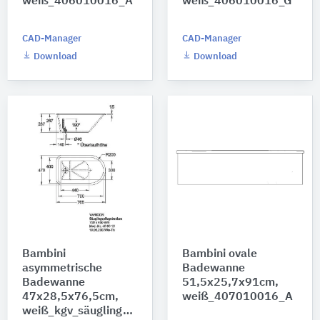
weiß_406010016_A
weiß_406010016_G
CAD-Manager
CAD-Manager
Download
Download
Bambini
Bambini ovale
asymmetrische
Badewanne
Badewanne
51,5x25,7x91cm,
47x28,5x76,5cm,
weiß_407010016_A
weiß_kgv_säugling_406010