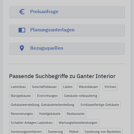
euro_symbol
Preisanfrage
import_contacts
Planungsunterlagen
location_on
Bezugsquellen
Passende Suchbegriffe zu Ganter Interior
Ladenbau
Geschäftshäuser
Läden
Warenhäuser
Vitrinen
Bürogebäude
Einrichtungen
Gebäude rohbaufertig
Gebäudeerstellung, Gebäudeteilerstellung
Schlüsselfertige Gebäude
Renovierungen
Hotelgebäude
Restaurants
Schalter-Anlagen Ladenbau
Wartungsdienstleistungen
Sanierungsverfahren
Sanierung
Möbel
Sanierung von Bauteilen