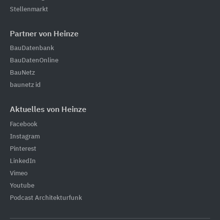
Stellenmarkt
Partner von Heinze
BauDatenbank
BauDatenOnline
BauNetz
baunetz id
Aktuelles von Heinze
Facebook
Instagram
Pinterest
LinkedIn
Vimeo
Youtube
Podcast Architekturfunk