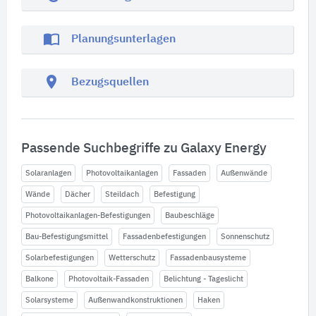
import_contacts
Planungsunterlagen
location_on
Bezugsquellen
Passende Suchbegriffe zu Galaxy Energy
Solaranlagen
Photovoltaikanlagen
Fassaden
Außenwände
Wände
Dächer
Steildach
Befestigung
Photovoltaikanlagen-Befestigungen
Baubeschläge
Bau-Befestigungsmittel
Fassadenbefestigungen
Sonnenschutz
Solarbefestigungen
Wetterschutz
Fassadenbausysteme
Balkone
Photovoltaik-Fassaden
Belichtung - Tageslicht
Solarsysteme
Außenwandkonstruktionen
Haken