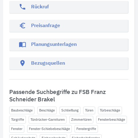
phone
Rückruf
euro_symbol
Preisanfrage
import_contacts
Planungsunterlagen
location_on
Bezugsquellen
Passende Suchbegriffe zu FSB Franz
Schneider Brakel
Baubeschläge
Beschläge
Schließung
Türen
Türbeschläge
Türgriffe
Türdrücker-Garnituren
Zimmertüren
Fensterbeschläge
Fenster
Fenster-Schiebebeschläge
Fenstergriffe