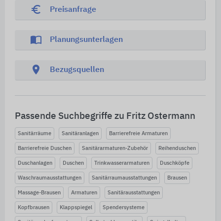
euro_symbol
Preisanfrage
import_contacts
Planungsunterlagen
location_on
Bezugsquellen
Passende Suchbegriffe zu Fritz Ostermann
Sanitärräume
Sanitäranlagen
Barrierefreie Armaturen
Barrierefreie Duschen
Sanitärarmaturen-Zubehör
Reihenduschen
Duschanlagen
Duschen
Trinkwasserarmaturen
Duschköpfe
Waschraumausstattungen
Sanitärraumausstattungen
Brausen
Massage-Brausen
Armaturen
Sanitärausstattungen
Kopfbrausen
Klappspiegel
Spendersysteme