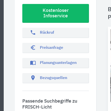
B
Kostenloser
Infoservice
P
phone
Rückruf
euro_symbol
Preisanfrage
import_contacts
Planungsunterlagen
location_on
Bezugsquellen
Passende Suchbegriffe zu
FRISCH-Licht