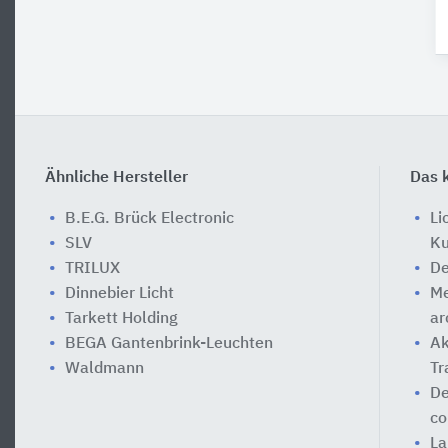
Ähnliche Hersteller
Das k
B.E.G. Brück Electronic
Li
SLV
Ku
TRILUX
De
Dinnebier Licht
Me
Tarkett Holding
ar
BEGA Gantenbrink-Leuchten
Ak
Waldmann
Tr
De
co
La