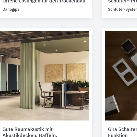
Offene Lösungen für den Trockenbau
Schlüter®-Pro
Danogips
Schlüter-Syste
Gute Raumakustik mit
Gira Schalt
Akustikdecken, Baffeln,
Funktion