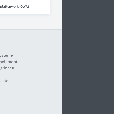
plattenwerk (OWA)
systeme
melemente
srinnen
e
ächte