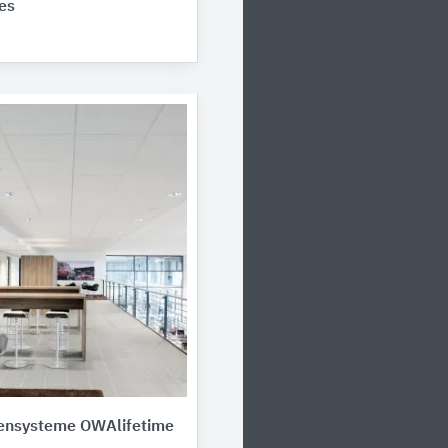
es
ensysteme OWAlifetime