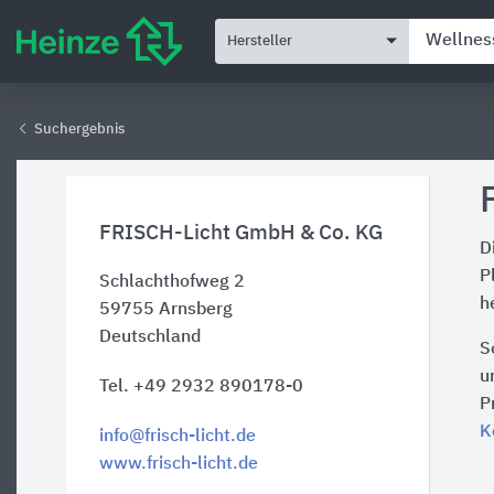
Hersteller
Suchergebnis
FRISCH-Licht GmbH & Co. KG
D
P
Schlachthofweg 2
h
59755
Arnsberg
Deutschland
S
u
Tel. +49 2932 890178-0
P
K
info@frisch-licht.de
www.frisch-licht.de