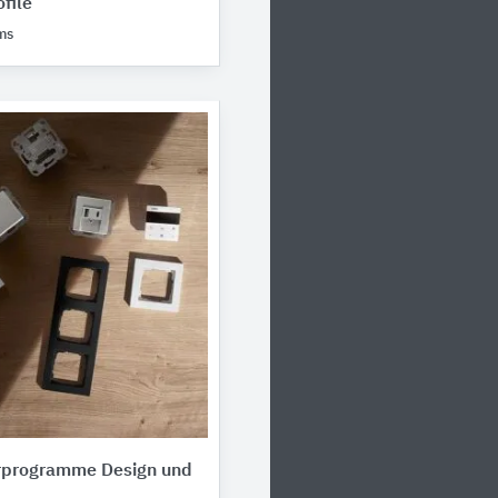
file
ms
erprogramme Design und