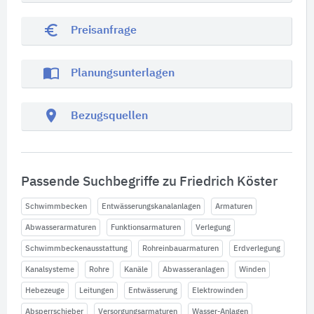
euro_symbol
Preisanfrage
import_contacts
Planungsunterlagen
location_on
Bezugsquellen
Passende Suchbegriffe zu Friedrich Köster
Schwimmbecken
Entwässerungskanalanlagen
Armaturen
Abwasserarmaturen
Funktionsarmaturen
Verlegung
Schwimmbeckenausstattung
Rohreinbauarmaturen
Erdverlegung
Kanalsysteme
Rohre
Kanäle
Abwasseranlagen
Winden
Hebezeuge
Leitungen
Entwässerung
Elektrowinden
Absperrschieber
Versorgungsarmaturen
Wasser-Anlagen