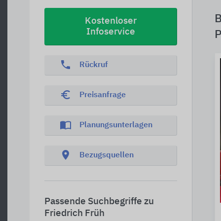
B
Kostenloser
Infoservice
P
phone
Rückruf
euro_symbol
Preisanfrage
import_contacts
Planungsunterlagen
location_on
Bezugsquellen
Passende Suchbegriffe zu
Friedrich Früh