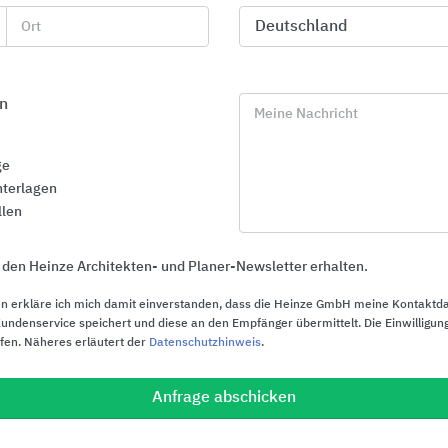
Tragkonstruktionen
Innenausba
Ort
Leviat
SAINT-GOBAIN
n
Meine Nachricht
ge
terlagen
llen
 den Heinze Architekten- und Planer-Newsletter erhalten.
n erkläre ich mich damit einverstanden, dass die Heinze GmbH meine Kontaktd
ndenservice speichert und diese an den Empfänger übermittelt. Die Einwilligung
ufen. Näheres erläutert der
Datenschutzhinweis
.
Anfrage abschicken
Innenraumgestaltung
Stahlleichtb