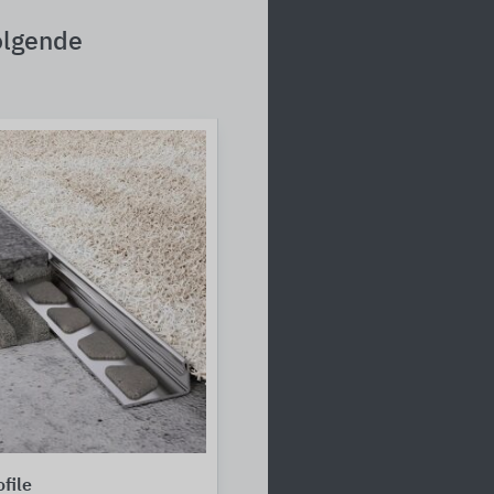
olgende
file