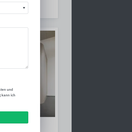
u
 RIGIPS
aten und
 kann ich
au