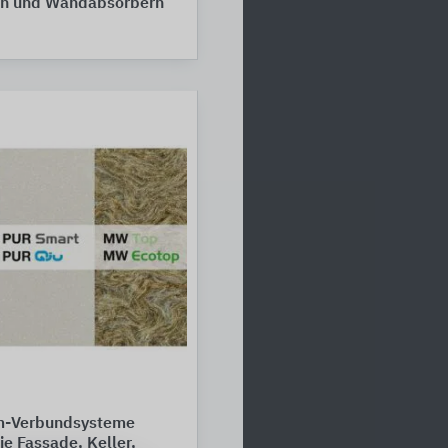
n und Wandabsorbern
-Verbundsysteme
ie Fassade, Keller,