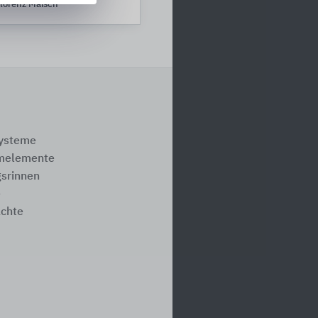
lorenz Maisch
systeme
melemente
srinnen
e
ächte