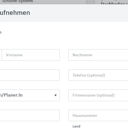
Schlüter-Systems
Dachboden u
aufnehmen
Brillux
h
Vorname
Nachname
Telefon (optional)
Firmenname (optional)
Hausnummer
Stabsysteme und Verankerungen für
Produkte für
Land