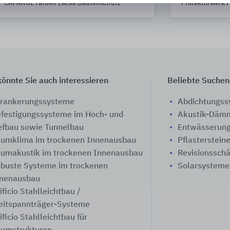
CAPAROL Farben Lacke Bautenschutz
Protektorwerk F
önnte Sie auch interessieren
Beliebte Suchen
rankerungssysteme
Abdichtungs
festigungssysteme im Hoch- und
Akustik-Däm
efbau sowie Tunnelbau
Entwässerung
umklima im trockenen Innenausbau
Pflasterstein
umakustik im trockenen Innenausbau
Revisionssch
buste Systeme im trockenen
Solarsysteme
nenausbau
ificio Stahlleichtbau /
itspannträger-Systeme
ificio Stahlleichtbau für