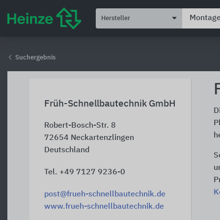
Hersteller
Suchergebnis
Früh-Schnellbautechnik GmbH
D
P
Robert-Bosch-Str. 8
h
72654
Neckartenzlingen
Deutschland
S
u
Tel. +49 7127 9236-0
P
K
post@frueh-schnellbautechnik.de
www.frueh-schnellbautechnik.de