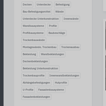
Decken
Unterdecke
Befestigung
Bau-Befestigungsmittel
Wände
Unterdecke Unterkonstruktion
Innenwände
Wandbausysteme
Profile
Profilbausysteme
Baubeschläge
Trockenbauwände
Montagewände, Trockenbau
Trockenausbau
Bekleidung
Wandbekleidungen
Deckenbekleidungen
Bekleidung Unterkonstruktion
Trockenbauprofile
Innenwandbekleidungen
Abhängebefestigungen
Hutprofile
U-Profile
Fassadenbausysteme
Fassadenbekleidungen