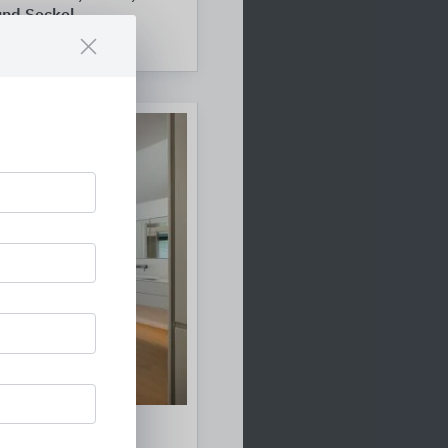
nd Sockel
 den trockenen