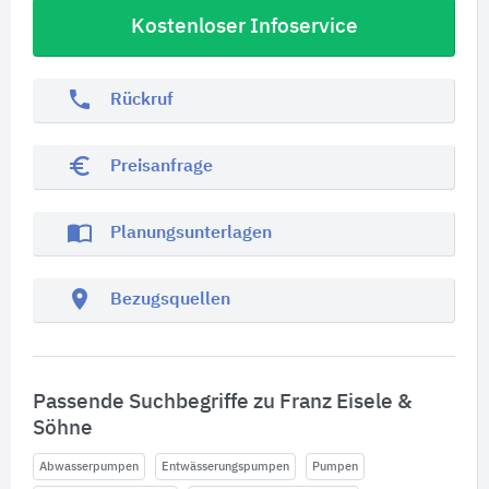
Kostenloser Infoservice
phone
Rückruf
euro_symbol
Preisanfrage
import_contacts
Planungsunterlagen
location_on
Bezugsquellen
Passende Suchbegriffe zu Franz Eisele &
Söhne
Abwasserpumpen
Entwässerungspumpen
Pumpen