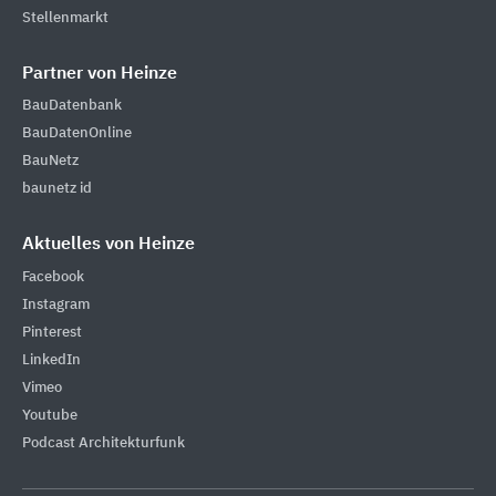
Stellenmarkt
Partner von Heinze
BauDatenbank
BauDatenOnline
BauNetz
baunetz id
Aktuelles von Heinze
Facebook
Instagram
Pinterest
LinkedIn
Vimeo
Youtube
Podcast Architekturfunk