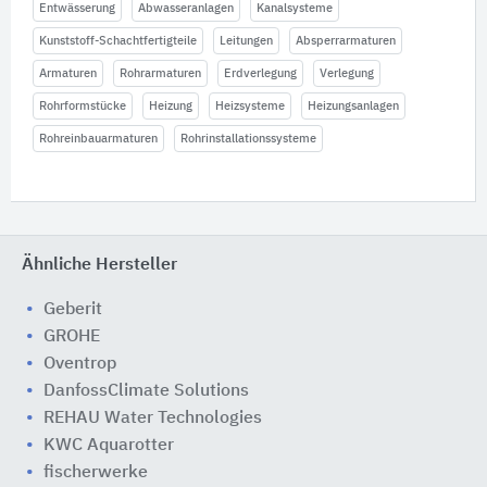
Entwässerung
Abwasseranlagen
Kanalsysteme
Kunststoff-Schachtfertigteile
Leitungen
Absperrarmaturen
Armaturen
Rohrarmaturen
Erdverlegung
Verlegung
Rohrformstücke
Heizung
Heizsysteme
Heizungsanlagen
Rohreinbauarmaturen
Rohrinstallationssysteme
Ähnliche Hersteller
Geberit
GROHE
Oventrop
DanfossClimate Solutions
REHAU Water Technologies
KWC Aquarotter
fischerwerke