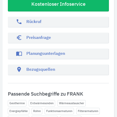
Kostenloser Infoservice
phone
Rückruf
euro_symbol
Preisanfrage
import_contacts
Planungsunterlagen
location_on
Bezugsquellen
Passende Suchbegriffe zu FRANK
Geothermie
Erdwärmesonden
Wärmeaustauscher
Energiepfähle
Rohre
Funktionsarmaturen
Filterarmaturen