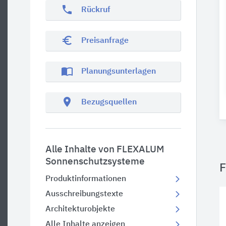
phone
Rückruf
euro_symbol
Preisanfrage
import_contacts
Planungsunterlagen
location_on
Bezugsquellen
Alle Inhalte von FLEXALUM
Sonnenschutzsysteme
F
Produktinformationen
Ausschreibungstexte
Architekturobjekte
Alle Inhalte anzeigen