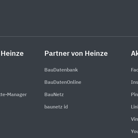
 Heinze
Partner von Heinze
Ak
BauDatenbank
Fa
BauDatenOnline
In
xte-Manager
BauNetz
Pin
baunetz id
Li
Vi
Yo