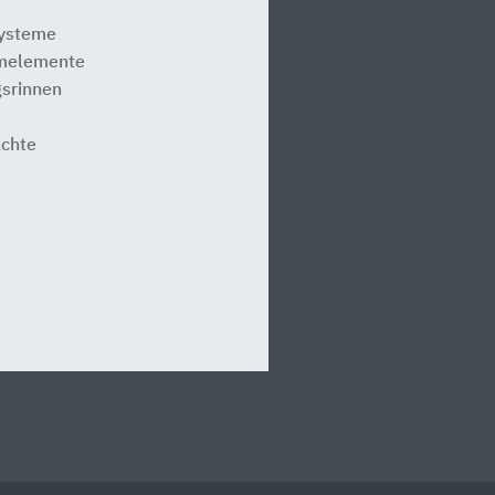
systeme
melemente
srinnen
e
ächte