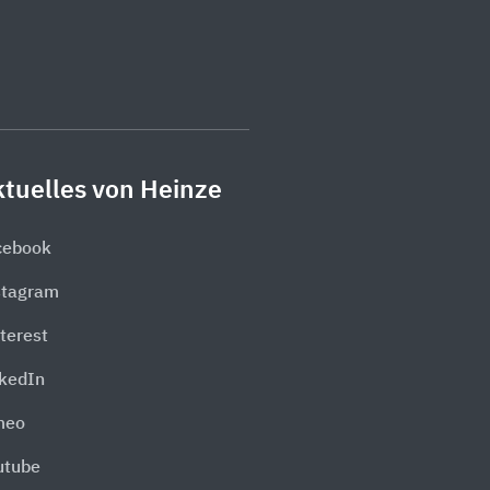
tuelles von Heinze
cebook
stagram
terest
nkedIn
meo
utube