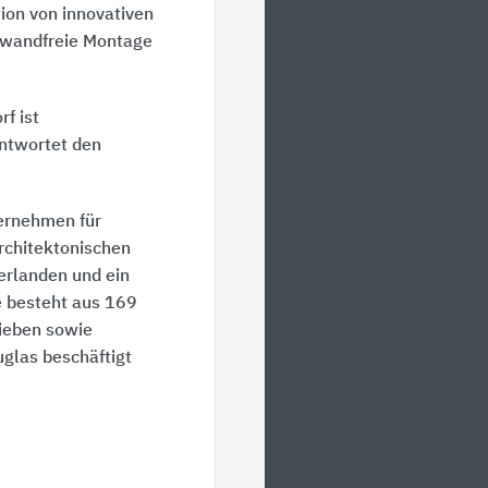
ion von innovativen
nwandfreie Montage
f ist
ntwortet den
ernehmen für
rchitektonischen
erlanden und ein
e besteht aus 169
ieben sowie
glas beschäftigt