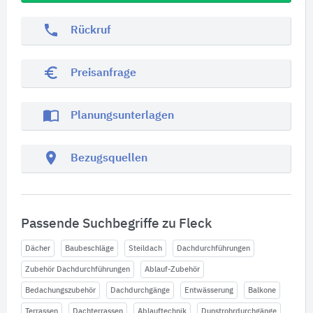
phone
Rückruf
euro_symbol
Preisanfrage
import_contacts
Planungsunterlagen
location_on
Bezugsquellen
Passende Suchbegriffe zu Fleck
Dächer
Baubeschläge
Steildach
Dachdurchführungen
Zubehör Dachdurchführungen
Ablauf-Zubehör
Bedachungszubehör
Dachdurchgänge
Entwässerung
Balkone
Terrassen
Dachterrassen
Ablauftechnik
Dunstrohrdurchgänge