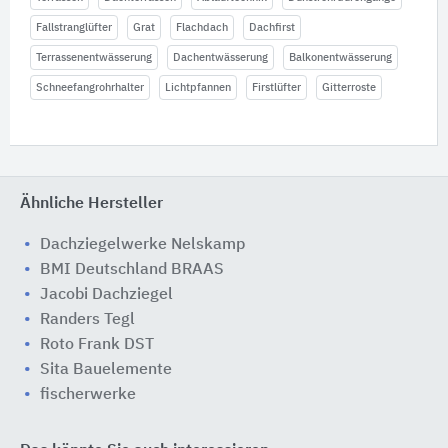
Fallstranglüfter
Grat
Flachdach
Dachfirst
Terrassenentwässerung
Dachentwässerung
Balkonentwässerung
Schneefangrohrhalter
Lichtpfannen
Firstlüfter
Gitterroste
Ähnliche Hersteller
Dachziegelwerke Nelskamp
BMI Deutschland BRAAS
Jacobi Dachziegel
Randers Tegl
Roto Frank DST
Sita Bauelemente
fischerwerke