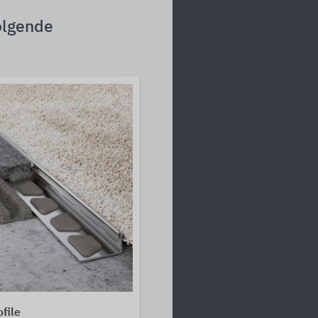
olgende
file