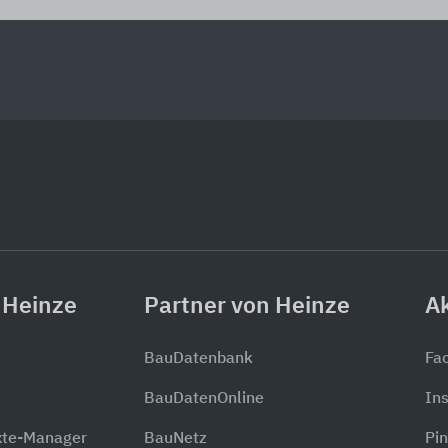
 Heinze
Partner von Heinze
Ak
BauDatenbank
Fa
BauDatenOnline
In
xte-Manager
BauNetz
Pin