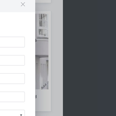
r Fassade und Wand
eber