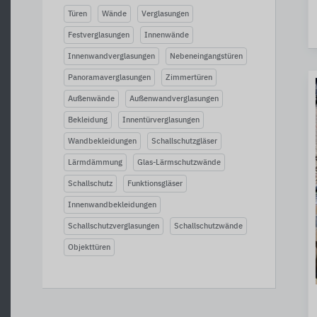
Türen
Wände
Verglasungen
Festverglasungen
Innenwände
Innenwandverglasungen
Nebeneingangstüren
Panoramaverglasungen
Zimmertüren
Außenwände
Außenwandverglasungen
Bekleidung
Innentürverglasungen
Wandbekleidungen
Schallschutzgläser
Lärmdämmung
Glas-Lärmschutzwände
Schallschutz
Funktionsgläser
Innenwandbekleidungen
Schallschutzverglasungen
Schallschutzwände
Objekttüren