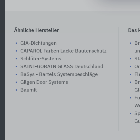
Ähnliche Hersteller
Das k
GfA-Dichtungen
Br
CAPAROL Farben Lacke Bautenschutz
un
Schlüter-Systems
St
SAINT-GOBAIN GLASS Deutschland
Or
BaSys - Bartels Systembeschläge
Fl
Gilgen Door Systems
Br
Baumit
Gl
Fu
W
Sp
Gu