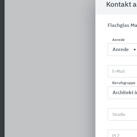
Kontakt 
Flachglas Ma
Anrede
E-Mail
Berufsgruppe
Straße
PLZ