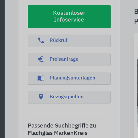
B
Kostenloser
Infoservice
P
phone
Rückruf
euro_symbol
Preisanfrage
import_contacts
Planungsunterlagen
location_on
Bezugsquellen
Passende Suchbegriffe zu
Flachglas MarkenKreis