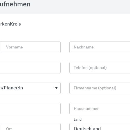
aufnehmen
rkenKreis
Vorname
Nachname
Telefon (optional)
Firmenname (optional)
MyDesign by Schlüter-Systems
Produkte fü
Hausnummer
Schlüter-Systems
Saint-Gobain W
Land
Ort