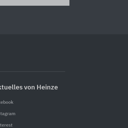
tuelles von Heinze
cebook
stagram
terest