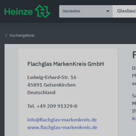
Hersteller
Suchergebnis
Flachglas MarkenKreis GmbH
D
P
Ludwig-Erhard-Str. 16
a
45891
Gelsenkirchen
Deutschland
S
M
Tel. +49 209 91329-0
I
K
info@flachglas-markenkreis.de
www.flachglas-markenkreis.de