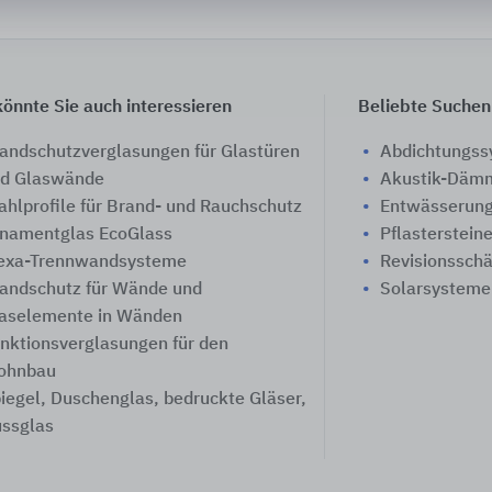
önnte Sie auch interessieren
Beliebte Suchen
andschutzverglasungen für Glastüren
Abdichtungs
d Glaswände
Akustik-Däm
ahlprofile für Brand- und Rauchschutz
Entwässerung
namentglas EcoGlass
Pflasterstein
exa-Trennwandsysteme
Revisionssch
andschutz für Wände und
Solarsysteme
aselemente in Wänden
nktionsverglasungen für den
ohnbau
iegel, Duschenglas, bedruckte Gläser,
ssglas