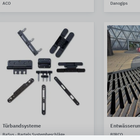
ACO
Danogips
Türbandsysteme
Entwässerun
BaSys - Bartels Systembeschläge
BIRCO