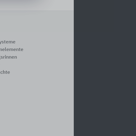
systeme
melemente
srinnen
e
ächte