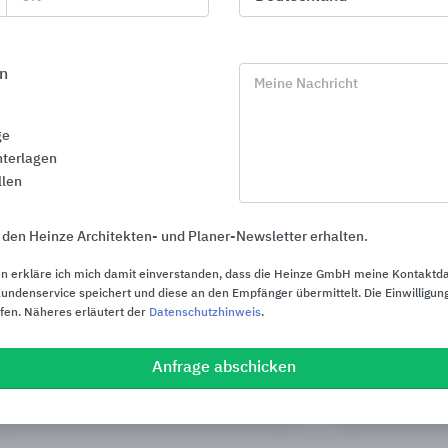
n
Meine Nachricht
ge
terlagen
llen
 den Heinze Architekten- und Planer-Newsletter erhalten.
n erkläre ich mich damit einverstanden, dass die Heinze GmbH meine Kontaktd
ndenservice speichert und diese an den Empfänger übermittelt. Die Einwilligung
ufen. Näheres erläutert der
Datenschutzhinweis
.
Profile für Wand, Boden, Treppe und
Möbel- und 
Sanierung
Anfrage abschicken
Pfleiderer Deut
Blanke Systems