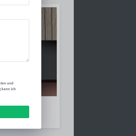
aten und
 kann ich
Innenausbau
schland