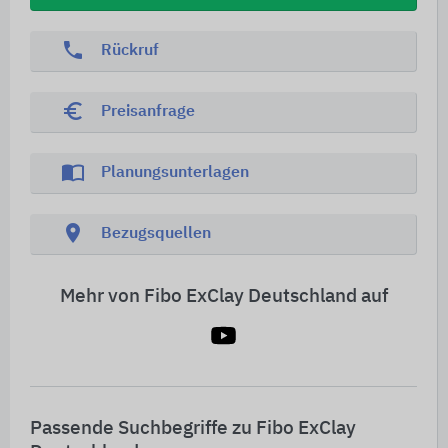
phone
Rückruf
euro_symbol
Preisanfrage
import_contacts
Planungsunterlagen
location_on
Bezugsquellen
Mehr von Fibo ExClay Deutschland auf
Passende Suchbegriffe zu Fibo ExClay