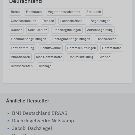
Deutschland
Beton
Flachdach
Vegetationsschichten
Steildach
Geschossdecken
Decken
Landschaftsbau
Begrünungen
Dächer
Schallschutz
Dachbegrünungen
Außenbegrünung
Flachdachbegrünungen
Schrägdachbegrünungen
Innendecken
Lärmdämmung
Schutzwände
Dämmschüttungen
Dämmstoffe
Pflanzböden
lose Dämmstoffe
Hohlraumfüllung
Wände
Dränschichten
Dränage
Ähnliche Hersteller
BMI Deutschland BRAAS
Dachziegelwerke Nelskamp
Jacobi Dachziegel