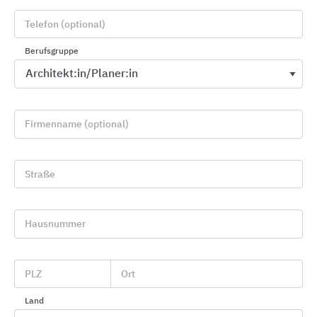
Telefon (optional)
Berufsgruppe
Firmenname (optional)
GRÖMO Dachentwässerungszubehör
Straße
GRÖMO
Hausnummer
PLZ
Ort
Land