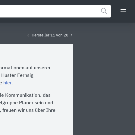
Hersteller 11 von 20
formationen auf unserer
 Huster Fernsig
te
hier
.
 die Kommunikation, das
ielgruppe Planer sein und
 freuen wir uns über Ihre