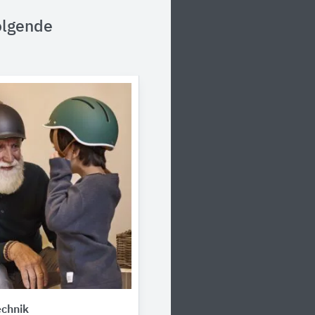
olgende
echnik