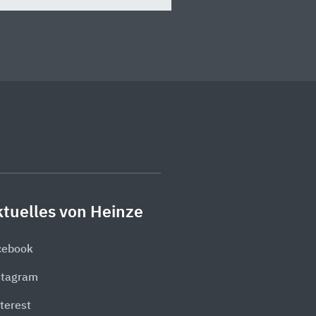
tuelles von Heinze
cebook
stagram
terest