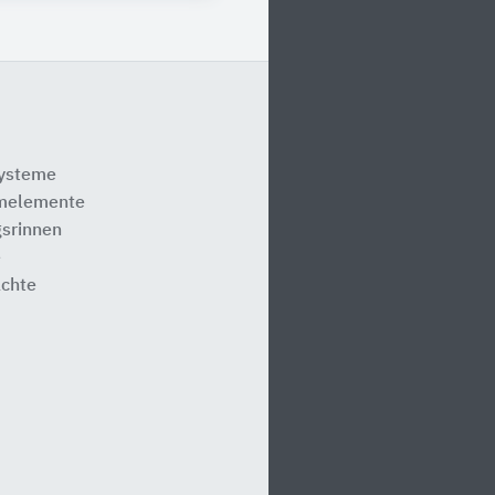
systeme
melemente
srinnen
e
ächte