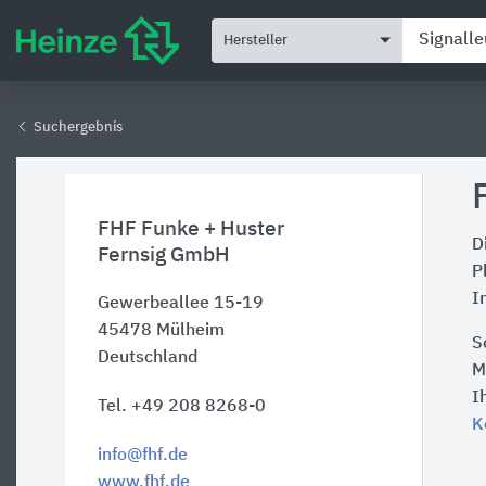
Hersteller
Suchergebnis
FHF Funke + Huster
D
Fernsig GmbH
P
I
Gewerbeallee 15-19
45478
Mülheim
S
Deutschland
M
I
Tel. +49 208 8268-0
K
info@fhf.de
www.fhf.de