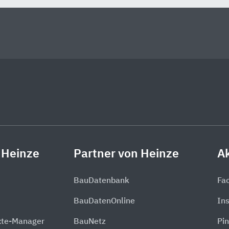
 Heinze
Partner von Heinze
Ak
BauDatenbank
Fa
BauDatenOnline
In
xte-Manager
BauNetz
Pin