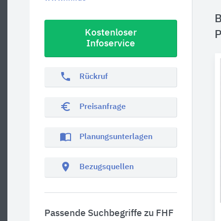
B
Kostenloser
P
Infoservice
phone
Rückruf
euro_symbol
Preisanfrage
import_contacts
Planungsunterlagen
location_on
Bezugsquellen
Passende Suchbegriffe zu FHF