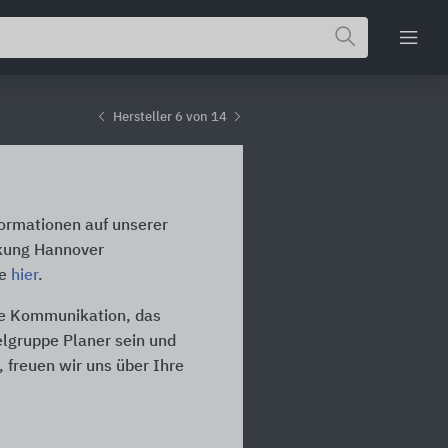
Hersteller 6 von 14
formationen auf unserer
nkung Hannover
te
hier
.
die Kommunikation, das
ielgruppe Planer sein und
 freuen wir uns über Ihre