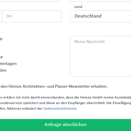
Land
Ort
Vinyl-Objektbodenbeläge
Absturzsich
Gebäuden
Gerflor
SKYLOTEC
n
Meine Nachricht
ge
terlagen
llen
 den Heinze Architekten- und Planer-Newsletter erhalten.
n erkläre ich mich damit einverstanden, dass die Heinze GmbH meine Kontaktd
ndenservice speichert und diese an den Empfänger übermittelt. Die Einwilligung
ufen. Näheres erläutert der
Datenschutzhinweis
.
Anfrage abschicken