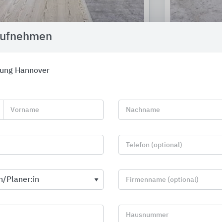
aufnehmen
Bodenprofilsysteme aus Aluminium,
Schlüter®-Pro
Messing, Edelstahl
Schlüter-Syste
Küberit Profile Systems
kung Hannover
Vorname
Nachname
Telefon (optional)
Firmenname (optional)
Hausnummer