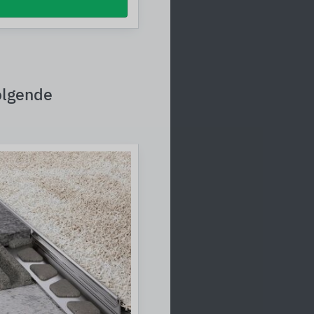
olgende