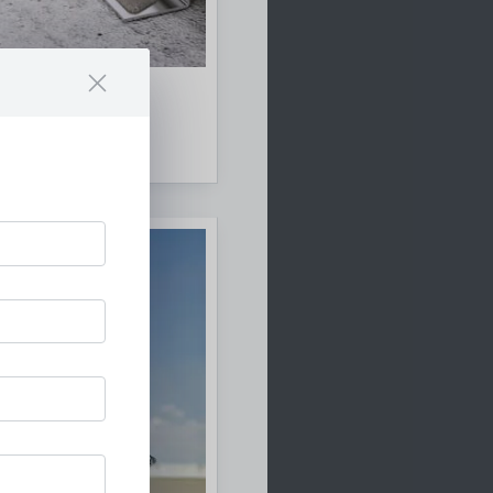
file
ms