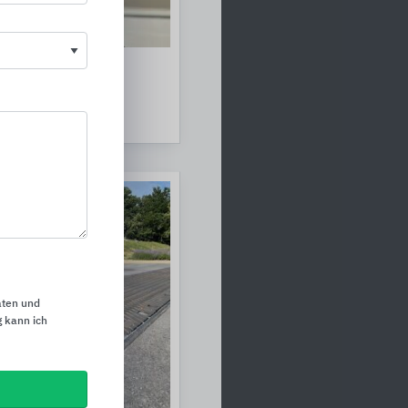
erungssysteme an
aten und
 kann ich