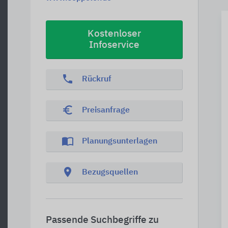
Kostenloser
Infoservice
phone
Rückruf
euro_symbol
Preisanfrage
import_contacts
Planungsunterlagen
location_on
Bezugsquellen
Passende Suchbegriffe zu