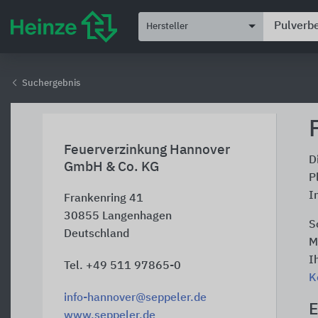
Hersteller
Suchergebnis
Feuerverzinkung Hannover
D
GmbH & Co. KG
P
I
Frankenring 41
30855
Langenhagen
S
Deutschland
M
I
Tel. +49 511 97865-0
K
info-hannover@seppeler.de
E
www.seppeler.de