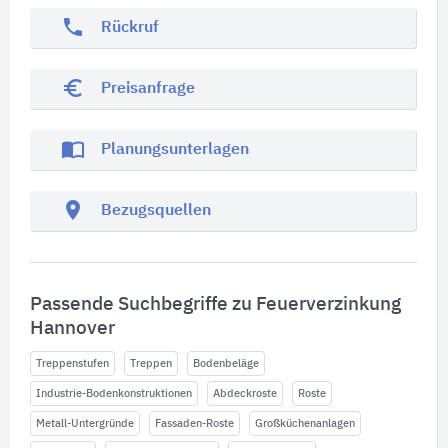
phone
Rückruf
euro_symbol
Preisanfrage
import_contacts
Planungsunterlagen
location_on
Bezugsquellen
Passende Suchbegriffe zu Feuerverzinkung
Hannover
Treppenstufen
Treppen
Bodenbeläge
Industrie-Bodenkonstruktionen
Abdeckroste
Roste
Metall-Untergründe
Fassaden-Roste
Großküchenanlagen