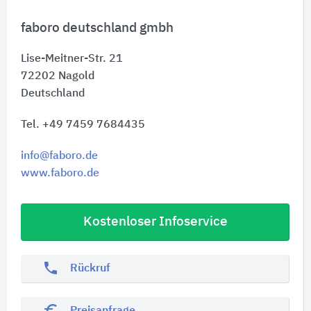
faboro deutschland gmbh
Lise-Meitner-Str. 21
72202
Nagold
Deutschland
Tel. +49 7459 7684435
info@faboro.de
www.faboro.de
Kostenloser Infoservice
phone
Rückruf
euro_symbol