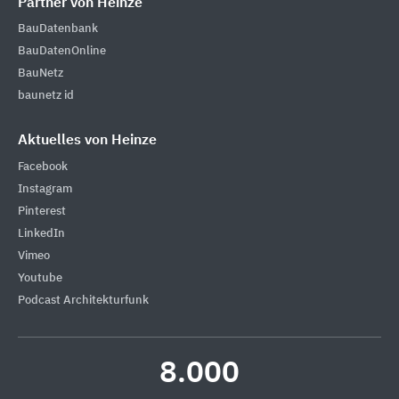
Partner von Heinze
BauDatenbank
BauDatenOnline
BauNetz
baunetz id
Aktuelles von Heinze
Facebook
Instagram
Pinterest
LinkedIn
Vimeo
Youtube
Podcast Architekturfunk
8.000