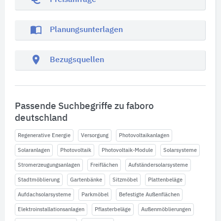
Preisanfrage
import_contacts
Planungsunterlagen
location_on
Bezugsquellen
Passende Suchbegriffe zu faboro
deutschland
Regenerative Energie
Versorgung
Photovoltaikanlagen
Solaranlagen
Photovoltaik
Photovoltaik-Module
Solarsysteme
Stromerzeugungsanlagen
Freiflächen
Aufständersolarsysteme
Stadtmöblierung
Gartenbänke
Sitzmöbel
Plattenbeläge
Aufdachsolarsysteme
Parkmöbel
Befestigte Außenflächen
Elektroinstallationsanlagen
Pflasterbeläge
Außenmöblierungen