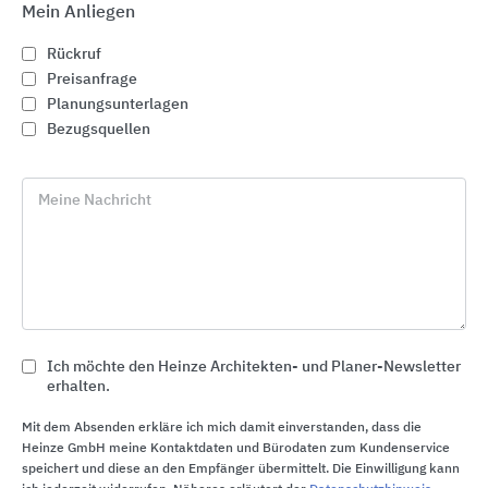
Mein Anliegen
Rückruf
Preisanfrage
Planungsunterlagen
Bezugsquellen
Meine Nachricht
Industrie-Bodenbelag- und Abdichtungssysteme
Tremco CPG Germany
Ich möchte den Heinze Architekten- und Planer-Newsletter
erhalten.
Mit dem Absenden erkläre ich mich damit einverstanden, dass die
Heinze GmbH meine Kontaktdaten und Bürodaten zum Kundenservice
speichert und diese an den Empfänger übermittelt. Die Einwilligung kann