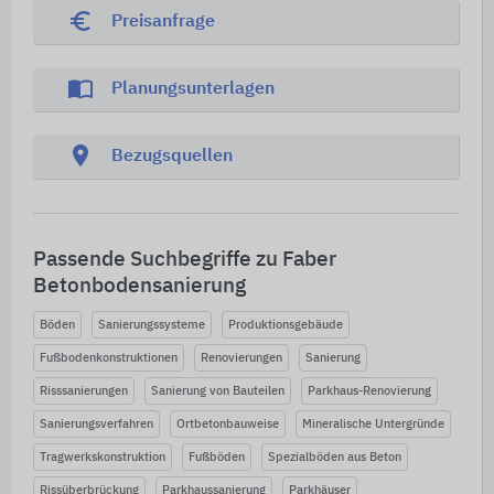
euro_symbol
Preisanfrage
import_contacts
Planungsunterlagen
location_on
Bezugsquellen
Passende Suchbegriffe zu Faber
Betonbodensanierung
Böden
Sanierungssysteme
Produktionsgebäude
Fußbodenkonstruktionen
Renovierungen
Sanierung
Risssanierungen
Sanierung von Bauteilen
Parkhaus-Renovierung
Sanierungsverfahren
Ortbetonbauweise
Mineralische Untergründe
Tragwerkskonstruktion
Fußböden
Spezialböden aus Beton
Rissüberbrückung
Parkhaussanierung
Parkhäuser