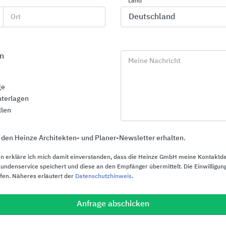
Sita Bauelemente
Schlüter-Syste
Land
Ort
n
Meine Nachricht
ge
terlagen
llen
 den Heinze Architekten- und Planer-Newsletter erhalten.
n erkläre ich mich damit einverstanden, dass die Heinze GmbH meine Kontaktd
ndenservice speichert und diese an den Empfänger übermittelt. Die Einwilligung
ufen. Näheres erläutert der
Datenschutzhinweis
.
Absturzsicherungssysteme an
GRÖMO Dach
Anfrage abschicken
Gebäuden
GRÖMO
SKYLOTEC