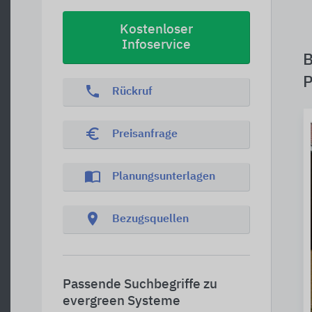
Kostenloser
Infoservice
B
P
phone
Rückruf
euro_symbol
Preisanfrage
import_contacts
Planungsunterlagen
location_on
Bezugsquellen
Passende Suchbegriffe zu
evergreen Systeme