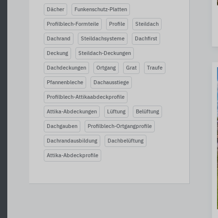
Dächer
Funkenschutz-Platten
Profilblech-Formteile
Profile
Steildach
Dachrand
Steildachsysteme
Dachfirst
Deckung
Steildach-Deckungen
Dachdeckungen
Ortgang
Grat
Traufe
Pfannenbleche
Dachausstiege
Profilblech-Attikaabdeckprofile
Attika-Abdeckungen
Lüftung
Belüftung
Dachgauben
Profilblech-Ortgangprofile
Dachrandausbildung
Dachbelüftung
Attika-Abdeckprofile