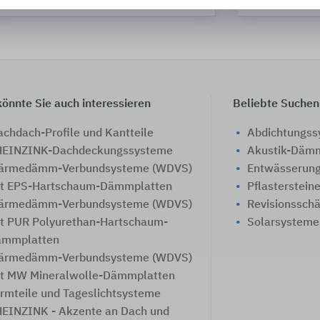
önnte Sie auch interessieren
Beliebte Suchen
achdach-Profile und Kantteile
Abdichtungs
EINZINK-Dachdeckungssysteme
Akustik-Däm
ärmedämm-Verbundsysteme (WDVS)
Entwässerung
t EPS-Hartschaum-Dämmplatten
Pflasterstein
ärmedämm-Verbundsysteme (WDVS)
Revisionssch
t PUR Polyurethan-Hartschaum-
Solarsysteme
ämmplatten
ärmedämm-Verbundsysteme (WDVS)
t MW Mineralwolle-Dämmplatten
rmteile und Tageslichtsysteme
EINZINK - Akzente an Dach und