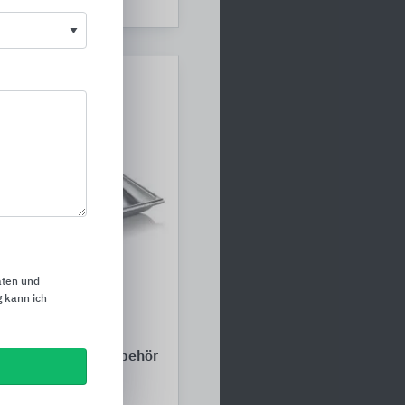
ms
aten und
 kann ich
entwässerungszubehör