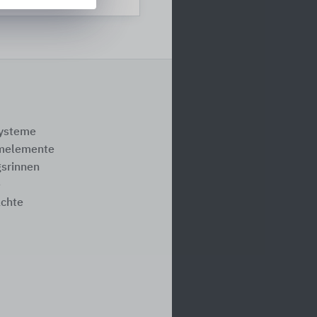
systeme
melemente
srinnen
e
ächte