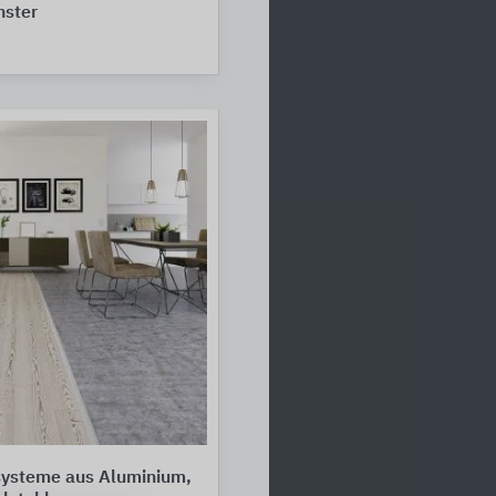
nster
systeme aus Aluminium,