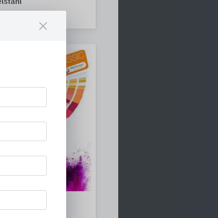
lstahl
 Systems
 Schlüter-Systems