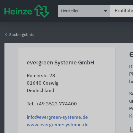
Hersteller
Suchergebnis
evergreen Systeme GmbH
D
P
Romerstr. 28
h
01640
Coswig
Deutschland
S
u
Tel. +49 3523 774400
P
K
info@evergreen-systeme.de
www.evergreen-systeme.de
E