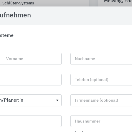
Messing, Ede
Schlüter-Systems
Küberit Profile
aufnehmen
ysteme
Vorname
Nachname
Telefon (optional)
Firmenname (optional)
Hausnummer
Flachdachlösungen SitaLeicht
MyDesign by