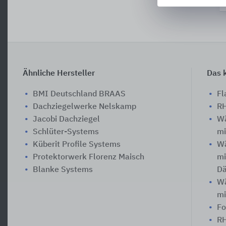
Ähnliche Hersteller
Das k
BMI Deutschland BRAAS
Fl
Dachziegelwerke Nelskamp
RH
Jacobi Dachziegel
W
Schlüter-Systems
mi
Küberit Profile Systems
W
Protektorwerk Florenz Maisch
mi
Blanke Systems
D
W
mi
Fo
RH