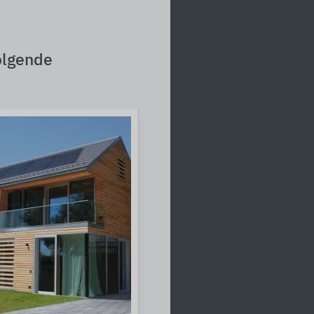
olgende