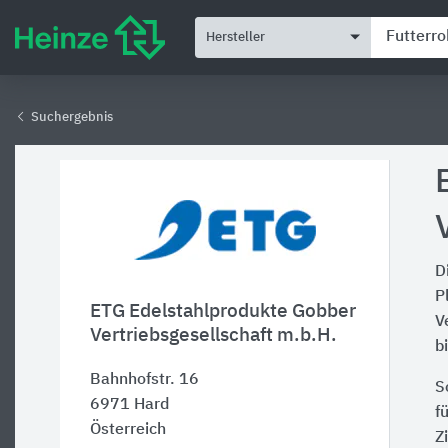
Hersteller
Suchergebnis
D
P
ETG Edelstahlprodukte Gobber
V
Vertriebsgesellschaft m.b.H.
b
Bahnhofstr. 16
S
6971
Hard
f
Österreich
Z