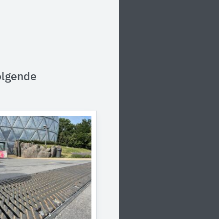
olgende