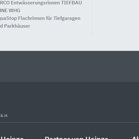
RCO Entwässerungsrinnen TIEFBAU
HNE WHG
uaStop Flachrinnen für Tiefgaragen
d Parkhäuser
.b.H.