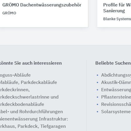
GRÖMO Dachentwässerungszubehör
Profile für 
Sanierung
GRÖMO
Blanke Systems
önnte Sie auch interessieren
Beliebte Suchen
oguss-Abläufe
Abdichtungs
fabläufe, Parkdeckabläufe
Akustik-Däm
rkdeckrinnen,
Entwässerung
rkdeckschwerlastrinne und
Pflasterstein
rkdeckbodenabläufe
Revisionssch
bel- und Rohrdurchführungen
Solarsysteme
nienentwässerung Infrastruktur:
rkhaus, Parkdeck, Tiefgaragen