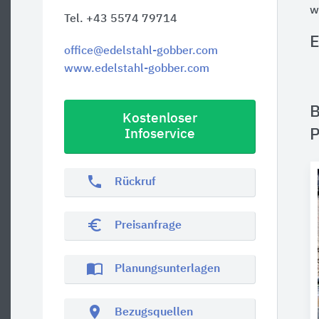
w
Tel. +43 5574 79714
E
office@edelstahl-gobber.com
www.edelstahl-gobber.com
B
Kostenloser
P
Infoservice
phone
Rückruf
euro_symbol
Preisanfrage
import_contacts
Planungsunterlagen
location_on
Bezugsquellen