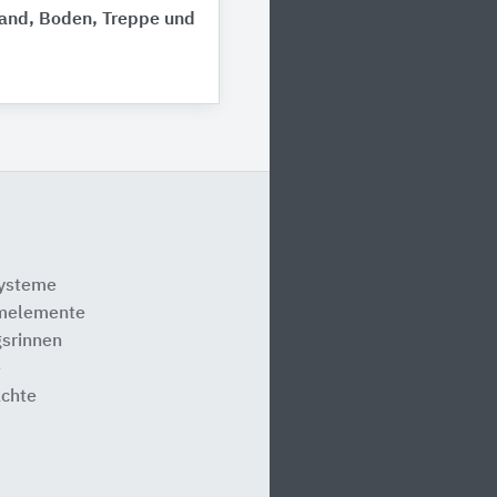
Wand, Boden, Treppe und
systeme
melemente
srinnen
e
ächte