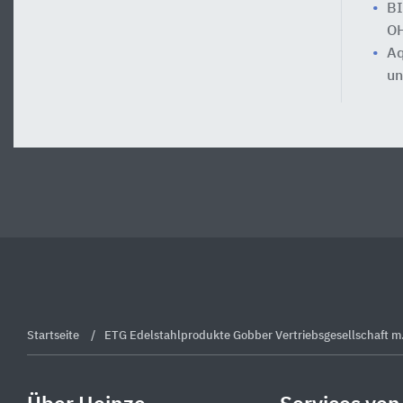
BI
O
Aq
un
Startseite
ETG Edelstahlprodukte Gobber Vertriebsgesellschaft m