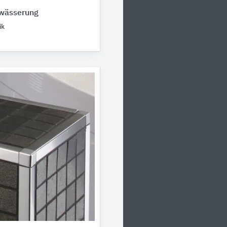
wässerung
ik