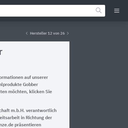
Hersteller 12 von 26
r
formationen auf unserer
ahlprodukte Gobber
lten möchten, klicken Sie
chaft m.b.H. verantwortlich
itsarbeit in Richtung der
inze.de präsentieren