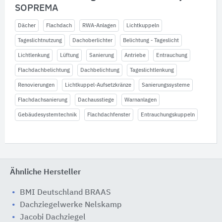
SOPREMA
Dächer
Flachdach
RWA-Anlagen
Lichtkuppeln
Tageslichtnutzung
Dachoberlichter
Belichtung - Tageslicht
Lichtlenkung
Lüftung
Sanierung
Antriebe
Entrauchung
Flachdachbelichtung
Dachbelichtung
Tageslichtlenkung
Renovierungen
Lichtkuppel-Aufsetzkränze
Sanierungssysteme
Flachdachsanierung
Dachausstiege
Warnanlagen
Gebäudesystemtechnik
Flachdachfenster
Entrauchungskuppeln
Ähnliche Hersteller
BMI Deutschland BRAAS
Dachziegelwerke Nelskamp
Jacobi Dachziegel