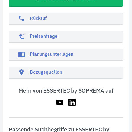
phone
Rückruf
euro_symbol
Preisanfrage
import_contacts
Planungsunterlagen
location_on
Bezugsquellen
Mehr von ESSERTEC by SOPREMA auf
Passende Suchbegriffe zu ESSERTEC by