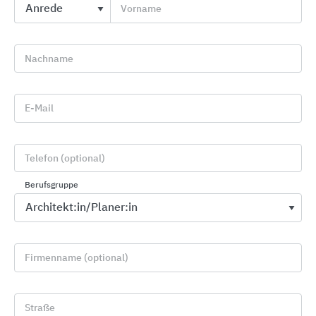
Vorname
Serviceangebote und Dienstleistungen
Nachname
Modulbaulösungen für den
temporären Raumbedarf
E-Mail
Telefon (optional)
Berufsgruppe
Firmenname (optional)
Schnell verfügbar - auch in Miete
Straße