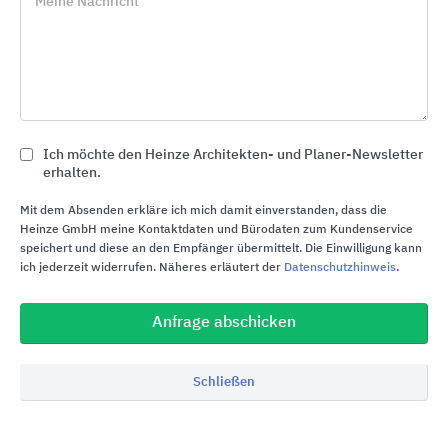
Meine Nachricht
den Bund, Länder und Gemeinden, Kliniken und
Krankenhäuser sowie Industrie und Verwaltung
mit temporären Gebäudelösungen.
ERNE Mietmodule
Die flexiblen ERNE
Modulbausysteme passen sich individuellen
Ich möchte den Heinze Architekten- und Planer-Newsletter
Bedürfnissen an.
erhalten.
Mit dem Absenden erkläre ich mich damit einverstanden, dass die
Heinze GmbH meine Kontaktdaten und Bürodaten zum Kundenservice
speichert und diese an den Empfänger übermittelt. Die Einwilligung kann
ich jederzeit widerrufen. Näheres erläutert der
Datenschutzhinweis
.
Anfrage abschicken
Schließen