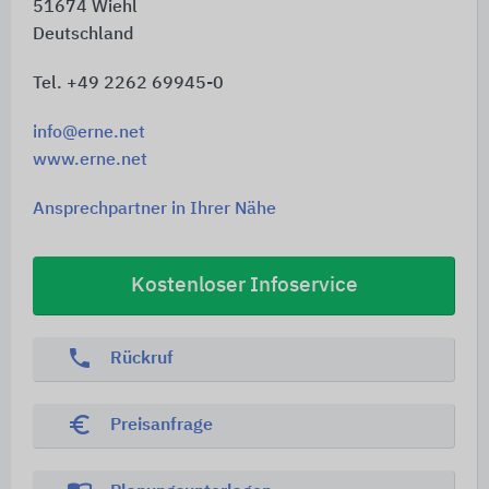
51674
Wiehl
Deutschland
Tel. +49 2262 69945-0
info@erne.net
www.erne.net
Ansprechpartner in Ihrer Nähe
Kostenloser Infoservice
phone
Rückruf
euro_symbol
Preisanfrage