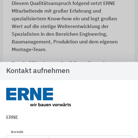
Diesem Qualitätsanspruch folgend setzt ERNE
Mitarbeitende mit großer Erfahrung und
spezialisiertem Know-how ein und legt großen
Wert auf die stetige Weiterentwicklung der
Spezialisten in den Bereichen Engineering,
Baumanagement, Produktion und dem eigenen
Montage-Team.
Regelmäßige interne Qualitätsaudits und von
Kontakt aufnehmen
unabhängigen Institutionen durchgeführte
Zertifizierungen führen dazu, dass die
Qualitätsstandards stets den neuesten
Erkenntnissen entsprechen. Das „Europäische
RAL-Gütezeichen" für Montagebau und
Herstellung von Fertighäuser sind Ihr Garant für
ERNE
die geprüfte Qualität.
Anrede