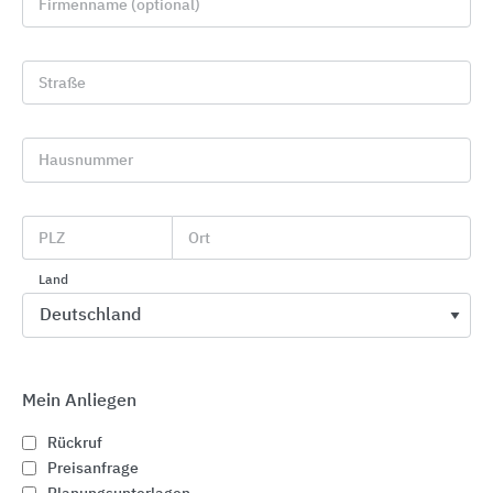
Firmenname (optional)
Straße
Hausnummer
GRÖMO Dachentwässerungszubehör
GRÖMO
PLZ
Ort
Land
Mein Anliegen
Rückruf
Preisanfrage