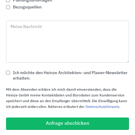
Planungsunterlagen
Bezugsquellen
Meine Nachricht
Ich möchte den Heinze Architekten- und Planer-Newsletter
erhalten.
Dachfenster mit Isolierverglasung
FAKRO Dachfenster
Mit dem Absenden erkläre ich mich damit einverstanden, dass die
Heinze GmbH meine Kontaktdaten und Bürodaten zum Kundenservice
speichert und diese an den Empfänger übermittelt. Die Einwilligung kann
ich jederzeit widerrufen. Näheres erläutert der
Datenschutzhinweis
.
Anfrage abschicken