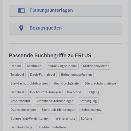
import_contacts
Planungsunterlagen
location_on
Bezugsquellen
Passende Suchbegriffe zu ERLUS
Dächer
Steildach
Bedachungszubehör
Steildachsysteme
Tonziegel
Dach-Formziegel
Befestigungspfannen
Steildachdurchführungen
Dachdurchgänge
Steildachdurchgänge
Dachfirst
Dachdurchführungen
Dachrand
Ortgang
Arbeitsschutz
Antennendurchführungen
Befestigung
Dachsicherungen
Steildach-Sicherungen
Schneeschutz
Schneefang-Vorrichtungen
Wetterschutz
Lüftung
Dachbelüftung
Steildachbelüftung