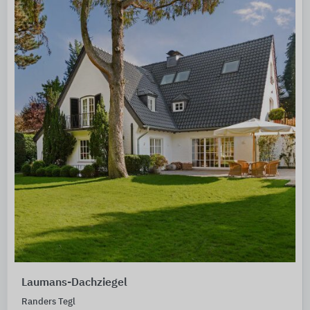
Laumans-Dachziegel
Randers Tegl