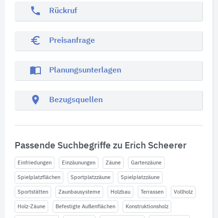
phone
Rückruf
euro_symbol
Preisanfrage
import_contacts
Planungsunterlagen
location_on
Bezugsquellen
Passende Suchbegriffe zu Erich Scheerer
Einfriedungen
Einzäunungen
Zäune
Gartenzäune
Spielplatzflächen
Sportplatzzäune
Spielplatzzäune
Sportstätten
Zaunbausysteme
Holzbau
Terrassen
Vollholz
Holz-Zäune
Befestigte Außenflächen
Konstruktionsholz