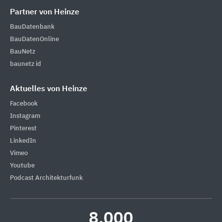
Partner von Heinze
BauDatenbank
BauDatenOnline
BauNetz
baunetz id
Aktuelles von Heinze
Facebook
Instagram
Pinterest
LinkedIn
Vimeo
Youtube
Podcast Architekturfunk
8.000