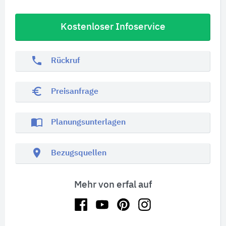
Kostenloser Infoservice
phone
Rückruf
euro_symbol
Preisanfrage
import_contacts
Planungsunterlagen
location_on
Bezugsquellen
Mehr von erfal auf