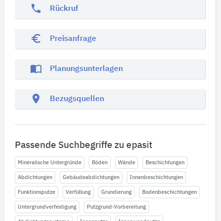
phone
Rückruf
euro_symbol
Preisanfrage
import_contacts
Planungsunterlagen
location_on
Bezugsquellen
Passende Suchbegriffe zu epasit
Mineralische Untergründe
Böden
Wände
Beschichtungen
Abdichtungen
Gebäudeabdichtungen
Innenbeschichtungen
Funktionsputze
Verfüllung
Grundierung
Bodenbeschichtungen
Untergrundverfestigung
Putzgrund-Vorbereitung