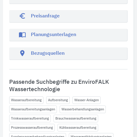
euro_symbol
Preisanfrage
import_contacts
Planungsunterlagen
location_on
Bezugsquellen
Passende Suchbegriffe zu EnviroFALK
Wassertechnologie
Wasseraufbereitung
Aufbereitung
Wasser-Anlagen
Wasseraufbereitungsanlagen
Wasserbehandlungsanlagen
Trinkwasseraufbereitung
Brauchwasseraufbereitung
Prozesswasseraufbereitung
Kühlwasseraufbereitung
Sonderwasserbehandlungsanlagen
Wasserenthärtungsanlagen