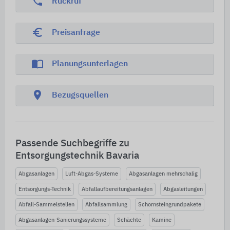
phone
Rückruf
euro_symbol
Preisanfrage
import_contacts
Planungsunterlagen
location_on
Bezugsquellen
Passende Suchbegriffe zu
Entsorgungstechnik Bavaria
Abgasanlagen
Luft-Abgas-Systeme
Abgasanlagen mehrschalig
Entsorgungs-Technik
Abfallaufbereitungsanlagen
Abgasleitungen
Abfall-Sammelstellen
Abfallsammlung
Schornsteingrundpakete
Abgasanlagen-Sanierungssysteme
Schächte
Kamine