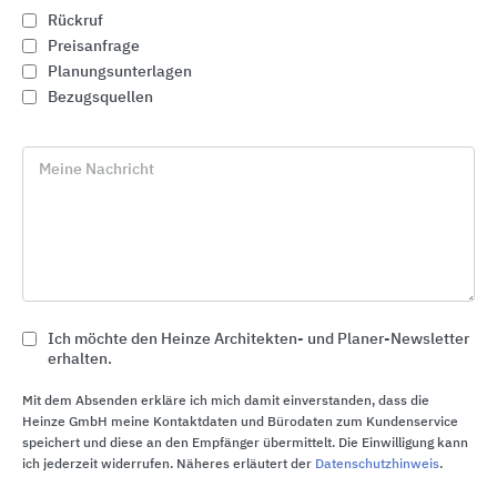
Rückruf
Preisanfrage
Planungsunterlagen
Bezugsquellen
Meine Nachricht
Ich möchte den Heinze Architekten- und Planer-Newsletter
erhalten.
CWS MediLine Waschraumausstattungen
CWS Hygiene Deutschland
Mit dem Absenden erkläre ich mich damit einverstanden, dass die
Heinze GmbH meine Kontaktdaten und Bürodaten zum Kundenservice
speichert und diese an den Empfänger übermittelt. Die Einwilligung kann
ich jederzeit widerrufen. Näheres erläutert der
Datenschutzhinweis
.