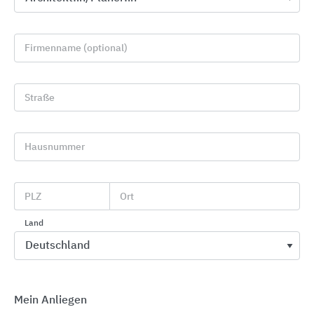
Firmenname (optional)
Straße
Hausnummer
CWS Paradise Line Waschraumausstattungen
CWS Hygiene Deutschland
PLZ
Ort
Land
Mein Anliegen