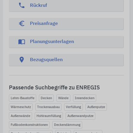
phone
Rückruf
euro_symbol
Preisanfrage
import_contacts
Planungsunterlagen
location_on
Bezugsquellen
Passende Suchbegriffe zu ENREGIS
Lehm-Baustoffe
Decken
Wände
Innendecken
Wärmeschutz
Trockenausbau
Verfüllung
Außenputze
Außenwände
Hohlraumfüllung
Außenwandputze
Fußbodenkonstruktionen
Deckendämmung