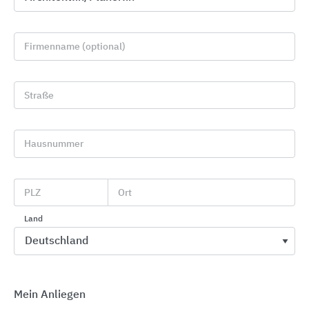
Firmenname (optional)
Straße
Hausnummer
Wärmedämm-Verbundsysteme (WDVS) für die
PLZ
Ort
Fassade, Keller, Dachboden und Sockel
Brillux
Land
Mein Anliegen