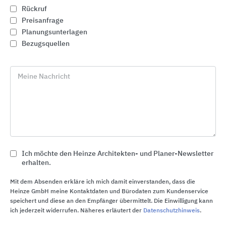
Rückruf
Preisanfrage
Planungsunterlagen
Bezugsquellen
Meine Nachricht
Ich möchte den Heinze Architekten- und Planer-Newsletter
erhalten.
Mit dem Absenden erkläre ich mich damit einverstanden, dass die
Mineraldeckensysteme OWAlifetime collection
Heinze GmbH meine Kontaktdaten und Bürodaten zum Kundenservice
Odenwald Faserplattenwerk (OWA)
speichert und diese an den Empfänger übermittelt. Die Einwilligung kann
ich jederzeit widerrufen. Näheres erläutert der
Datenschutzhinweis
.