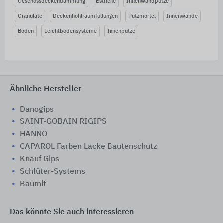
Geschossdeckendämmung
Estriche
Innenwandputze
Granulate
Deckenhohlraumfüllungen
Putzmörtel
Innenwände
Böden
Leichtbodensysteme
Innenputze
Ähnliche Hersteller
Danogips
SAINT-GOBAIN RIGIPS
HANNO
CAPAROL Farben Lacke Bautenschutz
Knauf Gips
Schlüter-Systems
Baumit
Das könnte Sie auch interessieren