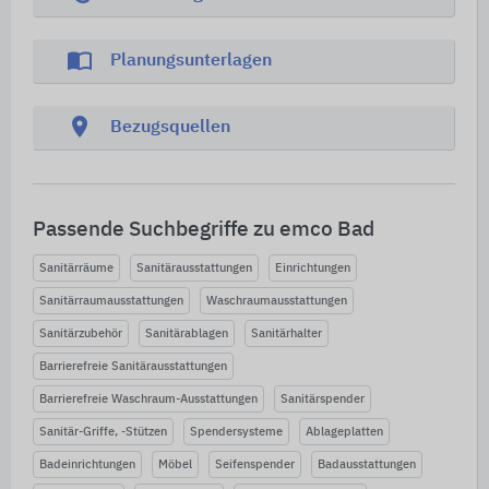
import_contacts
Planungsunterlagen
location_on
Bezugsquellen
Passende Suchbegriffe zu emco Bad
Sanitärräume
Sanitärausstattungen
Einrichtungen
Sanitärraumausstattungen
Waschraumausstattungen
Sanitärzubehör
Sanitärablagen
Sanitärhalter
Barrierefreie Sanitärausstattungen
Barrierefreie Waschraum-Ausstattungen
Sanitärspender
Sanitär-Griffe, -Stützen
Spendersysteme
Ablageplatten
Badeinrichtungen
Möbel
Seifenspender
Badausstattungen