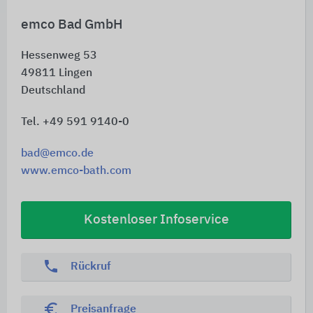
emco Bad GmbH
Hessenweg 53
49811
Lingen
Deutschland
Tel. +49 591 9140-0
bad@emco.de
www.emco-bath.com
Kostenloser Infoservice
phone
Rückruf
euro_symbol
Preisanfrage