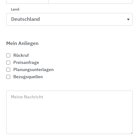
Kabeldurchführungen
Kabelschutzrohrsysteme
Land
Durchführungssysteme mit Dichtungseinsatz
Abdichtungen
Abschottung
Anschlussausbildung
Brandschutzdurchführungen
Dampf-Bremsen
Dampf-Sperren
Steildachdurchgänge
Wandanschluss
Dachdurchführungen
Mein Anliegen
Zubehör Dachdurchführungen
Brandschutzmanschetten
Rückruf
Dachdurchgänge
Luftsperren
Rohrdichtungen
Preisanfrage
Rohrabschottungen
Unterspannbahn-Durchführungen
Planungsunterlagen
Rohrdurchführungssysteme
Wandabdichtungen
Passivhäuser
Bezugsquellen
Leitungen
Meine Nachricht
Ähnliche Hersteller
HANNO