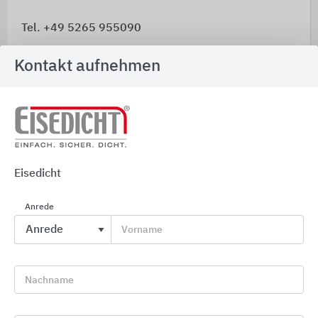
Tel. +49 5265 955090
info@eisedicht.de
Kontakt aufnehmen
www.eisedicht.de
Kostenloser Infoservice
phone
Eisedicht
Rückruf
Anrede
euro_symbol
Preisanfrage
Vorname
import_contacts
Planungsunterlagen
Nachname
location_on
Bezugsquellen