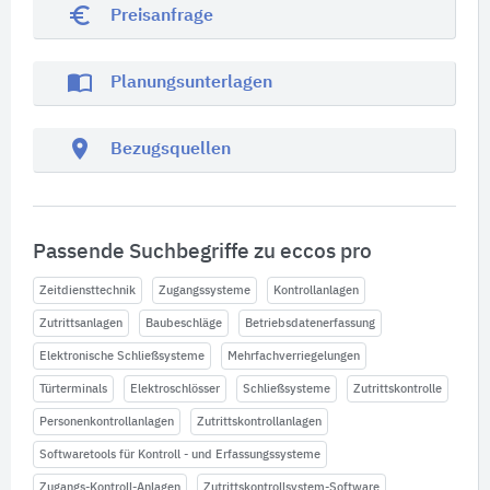
euro_symbol
Preisanfrage
import_contacts
Planungsunterlagen
location_on
Bezugsquellen
Passende Suchbegriffe zu eccos pro
Zeitdiensttechnik
Zugangssysteme
Kontrollanlagen
Zutrittsanlagen
Baubeschläge
Betriebsdatenerfassung
Elektronische Schließsysteme
Mehrfachverriegelungen
Türterminals
Elektroschlösser
Schließsysteme
Zutrittskontrolle
Personenkontrollanlagen
Zutrittskontrollanlagen
Softwaretools für Kontroll - und Erfassungssysteme
Zugangs-Kontroll-Anlagen
Zutrittskontrollsystem-Software