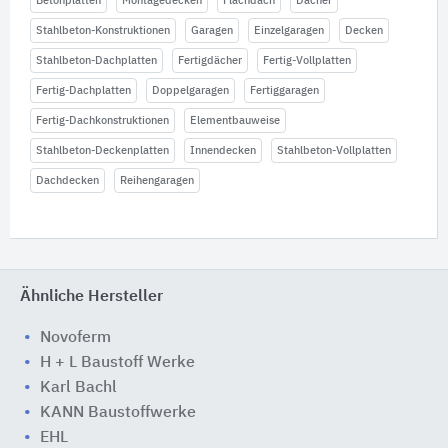
Betonplatten
Montagedecken
Flachdach
Dächer
Stahlbeton-Konstruktionen
Garagen
Einzelgaragen
Decken
Stahlbeton-Dachplatten
Fertigdächer
Fertig-Vollplatten
Fertig-Dachplatten
Doppelgaragen
Fertiggaragen
Fertig-Dachkonstruktionen
Elementbauweise
Stahlbeton-Deckenplatten
Innendecken
Stahlbeton-Vollplatten
Dachdecken
Reihengaragen
Ähnliche Hersteller
Novoferm
H + L Baustoff Werke
Karl Bachl
KANN Baustoffwerke
EHL