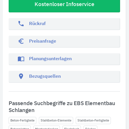
Kostenloser Infoservice
phone
Rückruf
euro_symbol
Preisanfrage
import_contacts
Planungsunterlagen
location_on
Bezugsquellen
Passende Suchbegriffe zu EBS Elementbau
Schlangen
Beton-Fertigteile
Stahlbeton-Elemente
Stahlbeton-Fertigteile