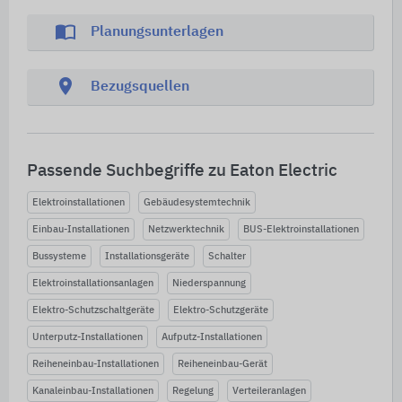
import_contacts
Planungsunterlagen
location_on
Bezugsquellen
Passende Suchbegriffe zu Eaton Electric
Elektroinstallationen
Gebäudesystemtechnik
Einbau-Installationen
Netzwerktechnik
BUS-Elektroinstallationen
Bussysteme
Installationsgeräte
Schalter
Elektroinstallationsanlagen
Niederspannung
Elektro-Schutzschaltgeräte
Elektro-Schutzgeräte
Unterputz-Installationen
Aufputz-Installationen
Reiheneinbau-Installationen
Reiheneinbau-Gerät
Kanaleinbau-Installationen
Regelung
Verteileranlagen