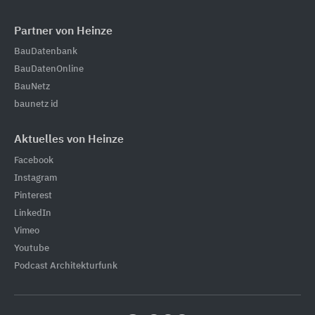
Partner von Heinze
BauDatenbank
BauDatenOnline
BauNetz
baunetz id
Aktuelles von Heinze
Facebook
Instagram
Pinterest
LinkedIn
Vimeo
Youtube
Podcast Architekturfunk