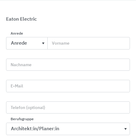
Eaton Electric
Gebäudesystemtechnik KNX
Anrede
Busch-Jaeger
Vorname
Nachname
E-Mail
Telefon (optional)
Berufsgruppe