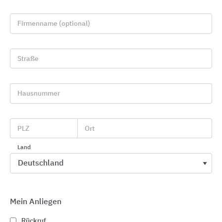
Firmenname (optional)
Straße
Unterflur-Systeme
Hausnummer
OBO Bettermann
PLZ
Ort
Land
Mein Anliegen
Rückruf