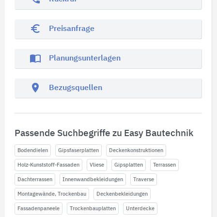
euro_symbol
Preisanfrage
import_contacts
Planungsunterlagen
location_on
Bezugsquellen
Passende Suchbegriffe zu Easy Bautechnik
Bodendielen
Gipsfaserplatten
Deckenkonstruktionen
Holz-Kunststoff-Fassaden
Vliese
Gipsplatten
Terrassen
Dachterrassen
Innenwandbekleidungen
Traverse
Montagewände, Trockenbau
Deckenbekleidungen
Fassadenpaneele
Trockenbauplatten
Unterdecke