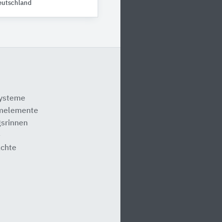
eutschland
systeme
melemente
srinnen
e
ächte