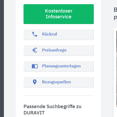
B
Kostenloser
Infoservice
P
phone
Rückruf
euro_symbol
Preisanfrage
import_contacts
Planungsunterlagen
location_on
Bezugsquellen
Passende Suchbegriffe zu
DURAVIT