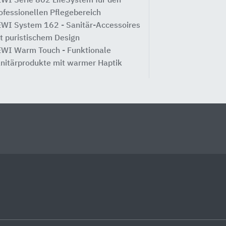
WI Serie 802 LifeSystem für den ​
ofessionellen Pflegebereich
WI System 162 - Sanitär-Accessoires
t puristischem Design
WI Warm Touch - Funktionale
nitärprodukte mit warmer Haptik