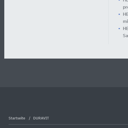
HE
pr
HE
mi
HE
Sa
Startseite
DURAVIT