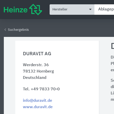
Hersteller
Suchergebnis
DURAVIT AG
D
P
Werderstr. 36
e
78132
Hornberg
Deutschland
S
d
Tel. +49 7833 70-0
L
m
info@duravit.de
www.duravit.de