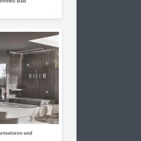
refreies Bad
rmaturen und