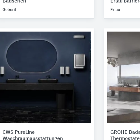
Badserien
Erlau barrie
Geberit
Erlau
CWS PureLine
GROHE Bada
Waschraumausstattungen
Thermostate