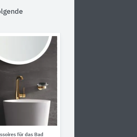
olgende
soires für das Bad