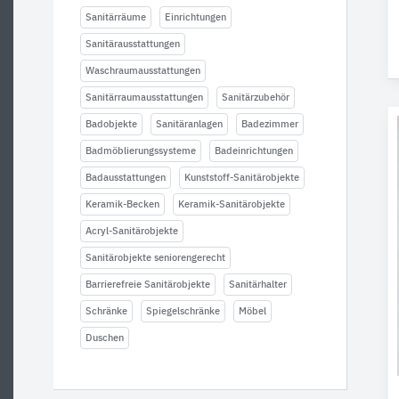
Sanitärräume
Einrichtungen
Sanitärausstattungen
Waschraumausstattungen
Sanitärraumausstattungen
Sanitärzubehör
Badobjekte
Sanitäranlagen
Badezimmer
Badmöblierungssysteme
Badeinrichtungen
Badausstattungen
Kunststoff-Sanitärobjekte
Keramik-Becken
Keramik-Sanitärobjekte
Acryl-Sanitärobjekte
Sanitärobjekte seniorengerecht
Barrierefreie Sanitärobjekte
Sanitärhalter
Schränke
Spiegelschränke
Möbel
Duschen