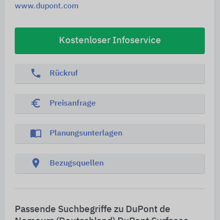
www.dupont.com
Kostenloser Infoservice
phone
Rückruf
euro_symbol
Preisanfrage
import_contacts
Planungsunterlagen
location_on
Bezugsquellen
Passende Suchbegriffe zu DuPont de