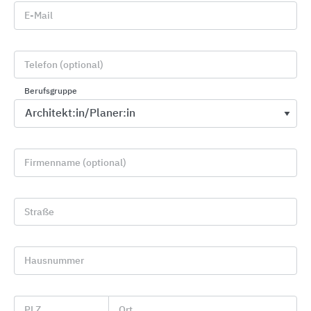
E-Mail
Telefon (optional)
Berufsgruppe
Firmenname (optional)
Straße
Gewässerschutz: Abscheider und Pumpstationen
für den Erdeinbau
Hausnummer
ACO
PLZ
Ort