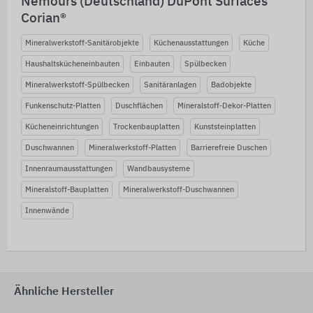
Nemours (Deutschland) DuPont Surfaces
Corian®
Mineralwerkstoff-Sanitärobjekte
Küchenausstattungen
Küche
Haushaltskücheneinbauten
Einbauten
Spülbecken
Mineralwerkstoff-Spülbecken
Sanitäranlagen
Badobjekte
Funkenschutz-Platten
Duschflächen
Mineralstoff-Dekor-Platten
Kücheneinrichtungen
Trockenbauplatten
Kunststeinplatten
Duschwannen
Mineralwerkstoff-Platten
Barrierefreie Duschen
Innenraumausstattungen
Wandbausysteme
Mineralstoff-Bauplatten
Mineralwerkstoff-Duschwannen
Innenwände
Ähnliche Hersteller