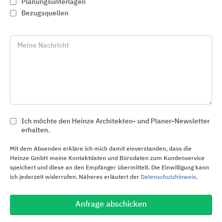
Planungsunterlagen
DuoTherm Rolladen GmbH
Bezugsquellen
Gewerbegebiet Zingsheim-Süd 10
53947
Nettersheim
Meine Nachricht
Deutschland
Tel. +49 2486 8008-0
info@duotherm-rolladen.de
www.duotherm-rolladen.de
Ich möchte den Heinze Architekten- und Planer-Newsletter
erhalten.
Kostenloser Infoservice
Mit dem Absenden erkläre ich mich damit einverstanden, dass die
Heinze GmbH meine Kontaktdaten und Bürodaten zum Kundenservice
speichert und diese an den Empfänger übermittelt. Die Einwilligung kann
phone
ich jederzeit widerrufen. Näheres erläutert der
Datenschutzhinweis
.
Rückruf
Anfrage abschicken
euro_symbol
Preisanfrage