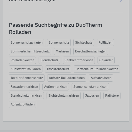
Alle Inhalte anzeigen
Passende Suchbegriffe zu DuoTherm
Rolladen
Sonnenschutzanlagen
Sonnenschutz
Sichtschutz
Rollläden
Sommerlicher Hitzeschutz
Markisen
Beschattungsanlagen
Rollladenkästen
Blendschutz
Senkrechtmarkisen
Geländer
Kunststoff-Rollläden
Insektenschutz
Hartschaum-Rollladenkästen
Textiler Sonnenschutz
Aufsatz-Rollladenkästen
Aufsatzkästen
Fassadenmarkisen
Außenmarkisen
Sonnenschutzmarkisen
Blendschutzmarkisen
Sichtschutzmarkisen
Jalousien
Raffstore
Aufsatzrollläden