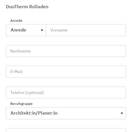
Produkt weiter aufgewertet.
DuoTherm Rolladen
Anrede
Vorname
Nachname
E-Mail
Telefon (optional)
Berufsgruppe
DuoTherm Hauptniederlassung Nettersheim-
Zingsheim