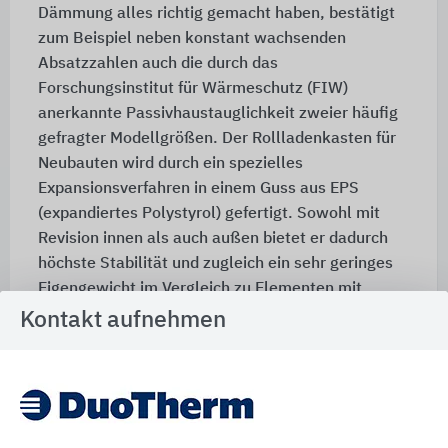
Dämmung alles richtig gemacht haben, bestätigt
zum Beispiel neben konstant wachsenden
Absatzzahlen auch die durch das
Forschungsinstitut für Wärmeschutz (FIW)
anerkannte Passivhaustauglichkeit zweier häufig
gefragter Modellgrößen. Der Rollladenkasten für
Neubauten wird durch ein spezielles
Expansionsverfahren in einem Guss aus EPS
(expandiertes Polystyrol) gefertigt. Sowohl mit
Revision innen als auch außen bietet er dadurch
höchste Stabilität und zugleich ein sehr geringes
Eigengewicht im Vergleich zu Elementen mit
eingelegten Metallverstärkungen. Neben
Kontakt aufnehmen
statischen Vorteilen können so auch
kräftesparende Einbau- und
Beförderungsbedingungen für die Monteure
geschaffen werden. Weitere Entwicklungen im
Bereich Statik, Lüftung, Schallschutz haben das