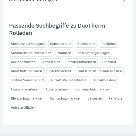
Alle Inhalte anzeigen
Passende Suchbegriffe zu DuoTherm
Rolladen
Sonnenschutzanlagen
Sonnenschutz
Sichtschutz
Rollläden
Sommerlicher Hitzeschutz
Markisen
Beschattungsanlagen
Rollladenkästen
Blendschutz
Senkrechtmarkisen
Geländer
Kunststoff-Rollläden
Insektenschutz
Hartschaum-Rollladenkästen
Textiler Sonnenschutz
Aufsatz-Rollladenkästen
Aufsatzkästen
Fassadenmarkisen
Außenmarkisen
Sonnenschutzmarkisen
Blendschutzmarkisen
Sichtschutzmarkisen
Jalousien
Raffstore
Aufsatzrollläden